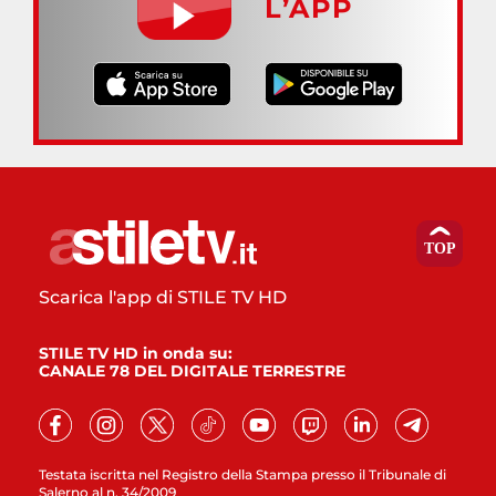
L’APP
Scarica l'app di STILE TV HD
STILE TV HD in onda su:
CANALE 78 DEL DIGITALE TERRESTRE
Testata iscritta nel Registro della Stampa presso il Tribunale di
Salerno al n. 34/2009