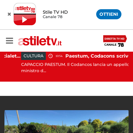
Stile TV HD
OTTIENI
Canale 78
Martina Carbonaro, braccialetto elettronico per i genitori della 14enne uccisa dall'ex
Paestum, Codacons scrive al ministro Giuli: "Rilanciare scavi dell'Anfiteatro nell'area archeol
CULTURA
10:54
CAPACCIO PAESTUM. Il Codancos lancia un appello al
ministro d...