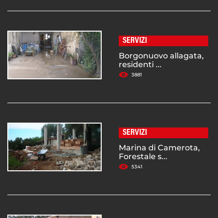
SERVIZI
Borgonuovo allagata,
residenti ...
3881
SERVIZI
Marina di Camerota,
Forestale s...
5341