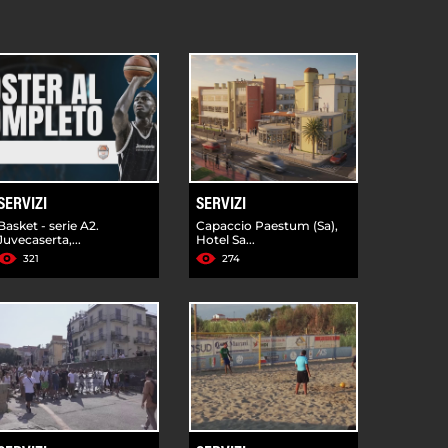
SERVIZI
SERVIZI
Basket - serie A2.
Capaccio Paestum (Sa),
Juvecaserta,...
Hotel Sa...
321
274