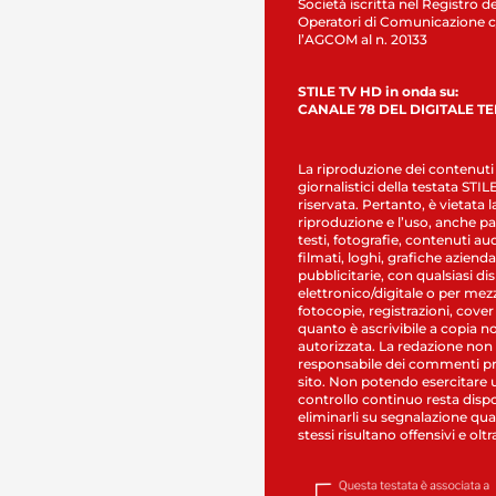
Società iscritta nel Registro de
Operatori di Comunicazione c
l’AGCOM al n. 20133
STILE TV HD in onda su:
CANALE 78 DEL DIGITALE T
La riproduzione dei contenuti
giornalistici della testata STI
riservata. Pertanto, è vietata l
riproduzione e l’uso, anche par
testi, fotografie, contenuti au
filmati, loghi, grafiche aziendal
pubblicitarie, con qualsiasi di
elettronico/digitale o per mez
fotocopie, registrazioni, cover
quanto è ascrivibile a copia n
autorizzata. La redazione non
responsabile dei commenti pr
sito. Non potendo esercitare 
controllo continuo resta dispo
eliminarli su segnalazione qual
stessi risultano offensivi e oltr