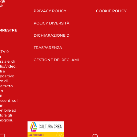
gli
/o
PRIVACY POLICY
COOKIE POLICY
POLICY DIVERSITÀ
ERRESTRE
DICHIARAZIONE DI
TRASPARENZA
LETV è
a
GESTIONE DEI RECLAMI
ziale, di
dio/video,
i e
spositivo
zo di
 e tutto
on
 è
esenti sul
un
nibile ad
ora gli
aggiosi.