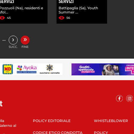
SERVIZI
SERVIZI
Pozzuoli (Na), residenti e
Battipaglia (Sa), Youth
sfol...
Summer ...
45
56
»
›
…
SUCC.
FINE
lla
POLICY EDITORIALE
WHISTLEBLOWER
Salerno al
CODICE ETICO CONDOTTA
POLICY