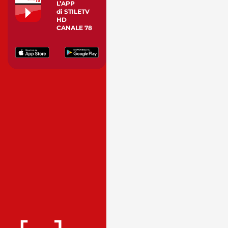
L’APP
di STILETV
HD
CANALE 78