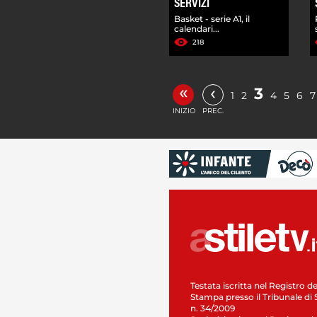
SERVIZI
Basket - serie A1, il
calendari...
218
«
‹
3
1
2
4
5
6
7
INIZIO
PREC.
Testata iscritta nel Registro de
Stampa presso il Tribunale di 
n. 34/2009