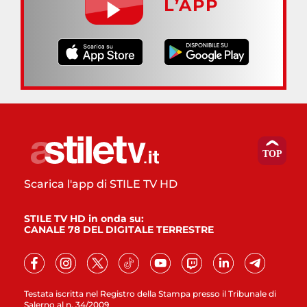
L’APP
Scarica l'app di STILE TV HD
STILE TV HD in onda su:
CANALE 78 DEL DIGITALE TERRESTRE
Testata iscritta nel Registro della Stampa presso il Tribunale di
Salerno al n. 34/2009