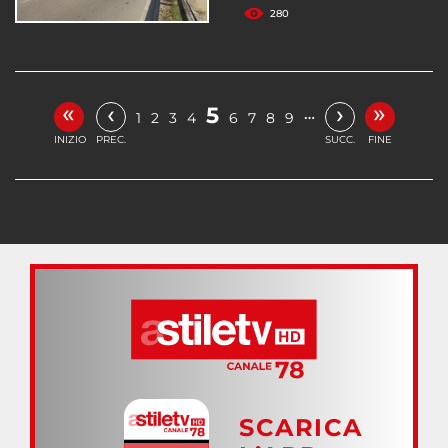
280
«
»
‹
›
5
…
1
2
3
4
6
7
8
9
INIZIO
PREC.
SUCC.
FINE
SCARICA