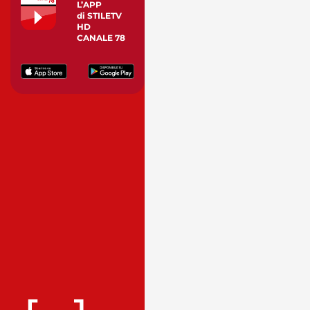
L’APP
di STILETV
HD
CANALE 78