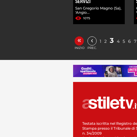
SERVIZI
San Gregorio Magno (Sa),
'Angio...
1075
«
‹
3
1
2
4
5
6
7
INIZIO
PREC.
Testata iscritta nel Registro de
Stampa presso il Tribunale di 
n. 34/2009