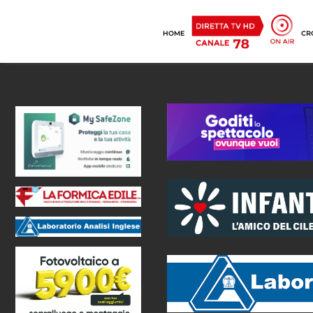
HOME
CR