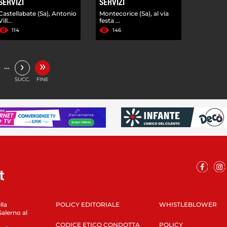
SERVIZI
SERVIZI
Castellabate (Sa), Antonio
Montecorice (Sa), al via
Vill...
festa ...
114
146
»
›
…
SUCC.
FINE
lla
POLICY EDITORIALE
WHISTLEBLOWER
Salerno al
CODICE ETICO CONDOTTA
POLICY