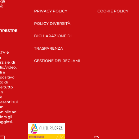
gli
/o
PRIVACY POLICY
COOKIE POLICY
POLICY DIVERSITÀ
ERRESTRE
DICHIARAZIONE DI
TRASPARENZA
LETV è
a
GESTIONE DEI RECLAMI
ziale, di
dio/video,
i e
spositivo
zo di
 e tutto
on
 è
esenti sul
un
nibile ad
ora gli
aggiosi.