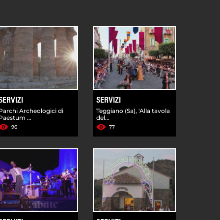
SERVIZI
SERVIZI
Parchi Archeologici di
Teggiano (Sa), 'Alla tavola
Paestum ...
del...
96
77