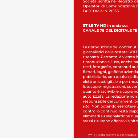
Società iscritta nel Registro de
Operatori di Comunicazione c
l’AGCOM al n. 20133
STILE TV HD in onda su:
CANALE 78 DEL DIGITALE T
La riproduzione dei contenuti
giornalistici della testata STI
riservata. Pertanto, è vietata l
riproduzione e l’uso, anche par
testi, fotografie, contenuti au
filmati, loghi, grafiche aziendal
pubblicitarie, con qualsiasi di
elettronico/digitale o per mez
fotocopie, registrazioni, cover
quanto è ascrivibile a copia n
autorizzata. La redazione non
responsabile dei commenti pr
sito. Non potendo esercitare 
controllo continuo resta dispo
eliminarli su segnalazione qual
stessi risultano offensivi e oltr