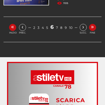
1105
«
»
‹
›
6
…
…
2
3
4
5
7
8
9
10
INIZIO
PREC.
SUCC.
FINE
SCARICA