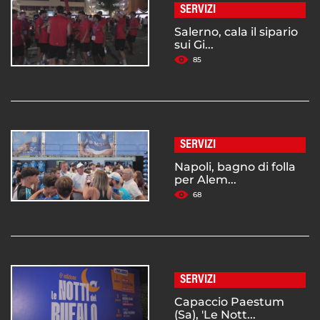
SERVIZI
Salerno, cala il sipario
sui Gi...
85
SERVIZI
Napoli, bagno di folla
per Alem...
68
SERVIZI
Capaccio Paestum
(Sa), 'Le Nott...