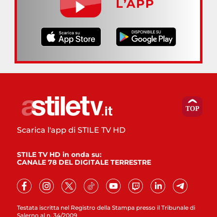
L’APP
Scarica l'app di STILE TV HD
STILE TV HD in onda su:
CANALE 78 DEL DIGITALE TERRESTRE
Testata iscritta nel Registro della Stampa presso il Tribunale di
Salerno al n. 34/2009