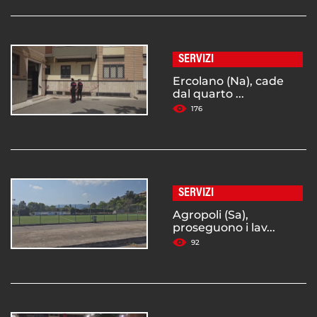
SERVIZI
Ercolano (Na), cade
dal quarto ...
176
SERVIZI
Agropoli (Sa),
proseguono i lav...
92