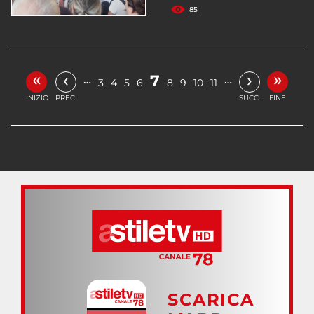
85
«
»
‹
›
7
…
…
3
4
5
6
8
9
10
11
INIZIO
PREC.
SUCC.
FINE
SCARICA