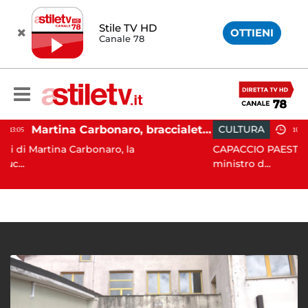
Stile TV HD
OTTIENI
Canale 78
Martina Carbonaro, braccialetto elettronico per i genitori della 14enne uccisa dall'ex
CULTURA
10:54
bonaro, la
CAPACCIO PAESTUM. Il Codancos lanc
ministro d...