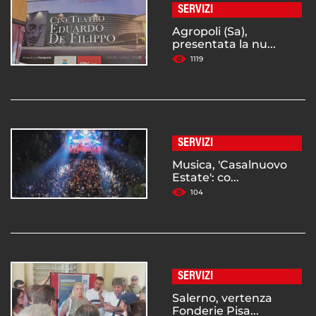
SERVIZI
Agropoli (Sa),
presentata la nu...
1119
SERVIZI
Musica, 'Casalnuovo
Estate': co...
104
SERVIZI
Salerno, vertenza
Fonderie Pisa...