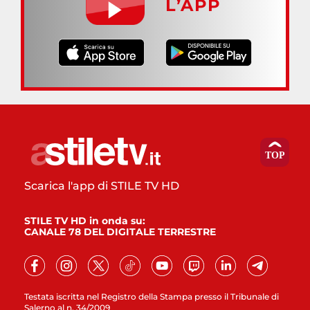
L’APP
Scarica l'app di STILE TV HD
STILE TV HD in onda su:
CANALE 78 DEL DIGITALE TERRESTRE
Testata iscritta nel Registro della Stampa presso il Tribunale di
Salerno al n. 34/2009