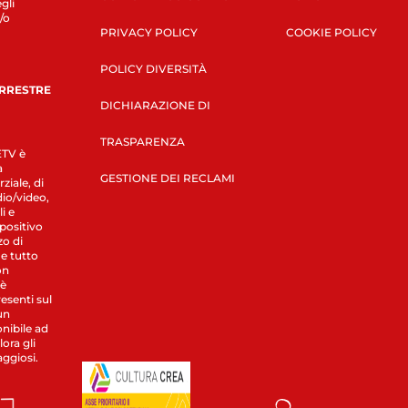
gli
/o
PRIVACY POLICY
COOKIE POLICY
POLICY DIVERSITÀ
ERRESTRE
DICHIARAZIONE DI
TRASPARENZA
LETV è
a
GESTIONE DEI RECLAMI
ziale, di
dio/video,
i e
spositivo
zo di
 e tutto
on
 è
esenti sul
un
nibile ad
ora gli
aggiosi.