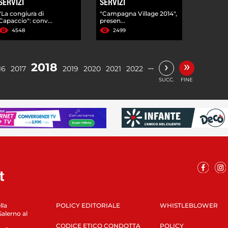
SERVIZI
SERVIZI
"La congiura di
"Campagna Village 2014",
Capaccio": conv...
presen...
4548
2499
»
›
2018
…
16
2017
2019
2020
2021
2022
SUCC.
FINE
lla
POLICY EDITORIALE
WHISTLEBLOWER
Salerno al
CODICE ETICO CONDOTTA
POLICY