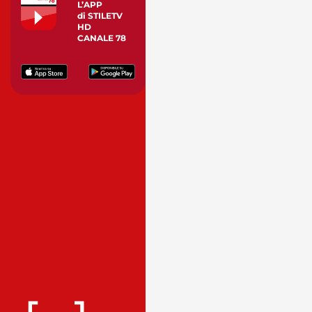
L’APP
di STILETV
HD
CANALE 78