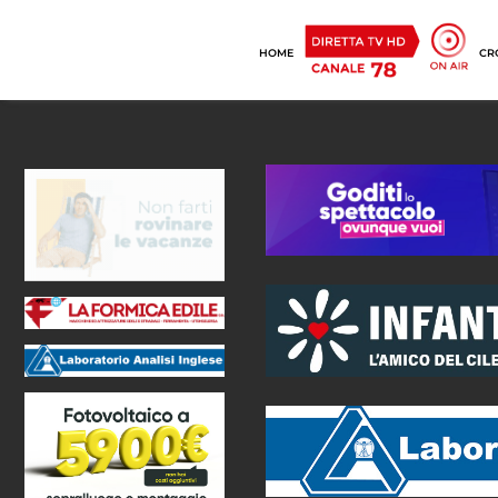
HOME
CR