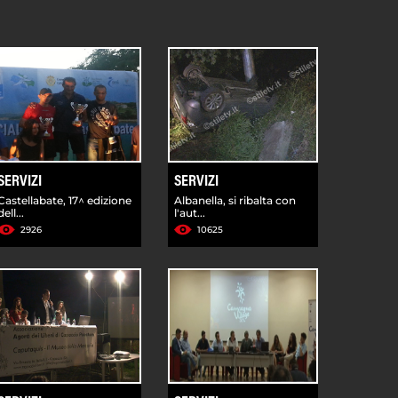
SERVIZI
SERVIZI
Castellabate, 17^ edizione
Albanella, si ribalta con
dell...
l'aut...
2926
10625