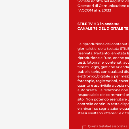
Società iscritta nel Registro de
Operatori di Comunicazione c
l’AGCOM al n. 20133
STILE TV HD in onda su:
CANALE 78 DEL DIGITALE T
La riproduzione dei contenuti
giornalistici della testata STI
riservata. Pertanto, è vietata l
riproduzione e l’uso, anche par
testi, fotografie, contenuti au
filmati, loghi, grafiche aziendal
pubblicitarie, con qualsiasi di
elettronico/digitale o per mez
fotocopie, registrazioni, cover
quanto è ascrivibile a copia n
autorizzata. La redazione non
responsabile dei commenti pr
sito. Non potendo esercitare 
controllo continuo resta dispo
eliminarli su segnalazione qual
stessi risultano offensivi e oltr