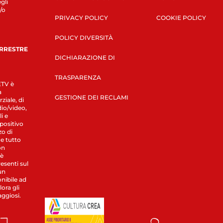
gli
/o
PRIVACY POLICY
COOKIE POLICY
POLICY DIVERSITÀ
ERRESTRE
DICHIARAZIONE DI
TRASPARENZA
LETV è
a
GESTIONE DEI RECLAMI
ziale, di
dio/video,
i e
spositivo
zo di
 e tutto
on
 è
esenti sul
un
nibile ad
ora gli
aggiosi.