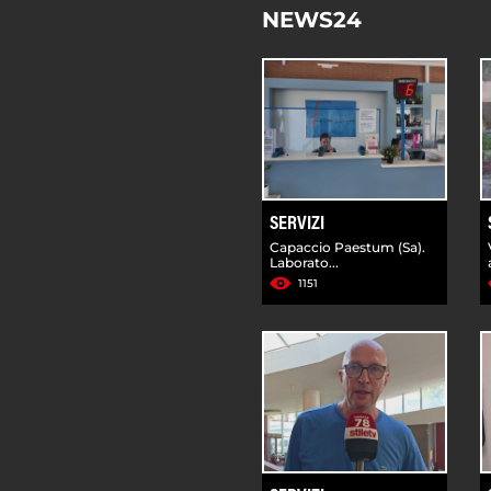
NEWS24
SERVIZI
Capaccio Paestum (Sa).
Laborato...
1151