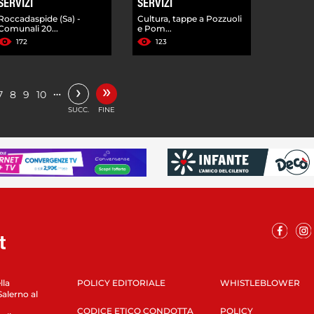
SERVIZI
SERVIZI
Roccadaspide (Sa) -
Cultura, tappe a Pozzuoli
Comunali 20...
e Pom...
172
123
»
›
…
7
8
9
10
SUCC.
FINE
lla
POLICY EDITORIALE
WHISTLEBLOWER
Salerno al
CODICE ETICO CONDOTTA
POLICY