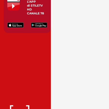
L’APP
di STILETV
HD
CANALE 78