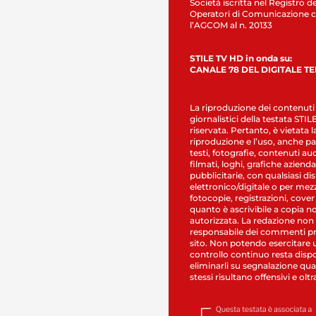
Società iscritta nel Registro de
Operatori di Comunicazione c
l’AGCOM al n. 20133
STILE TV HD in onda su:
CANALE 78 DEL DIGITALE T
La riproduzione dei contenuti
giornalistici della testata STI
riservata. Pertanto, è vietata l
riproduzione e l’uso, anche par
testi, fotografie, contenuti au
filmati, loghi, grafiche aziendal
pubblicitarie, con qualsiasi di
elettronico/digitale o per mez
fotocopie, registrazioni, cover
quanto è ascrivibile a copia n
autorizzata. La redazione non
responsabile dei commenti pr
sito. Non potendo esercitare 
controllo continuo resta dispo
eliminarli su segnalazione qual
stessi risultano offensivi e oltr