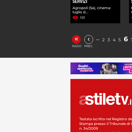
SERVIZI
Agropoli (Sa), cinema:
luglio d...
123
«
‹
6
…
2
3
4
5
INIZIO
PREC.
Testata iscritta nel Registro de
Stampa presso il Tribunale di 
n. 34/2009