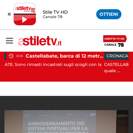
Stile TV HD
OTTIENI
Canale 78
Castellabate, barca di 12 metri resta incastrata sugli scogli: salvate 9 persone
CRONACA
15:19
 incastrati sugli scogli con la
CASTELLABATE. Agente spinton
quale ...