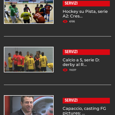
SERVIZI
Hockey su Pista, serie
A2: Cres...
6195
SERVIZI
Calcio a 5, serie D:
derby al R...
11037
SERVIZI
Capaccio, casting FG
pictures: ...