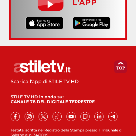
L’APP
Scarica l'app di STILE TV HD
STILE TV HD in onda su:
CANALE 78 DEL DIGITALE TERRESTRE
Testata iscritta nel Registro della Stampa presso il Tribunale di
Salerno al n. 34/2009