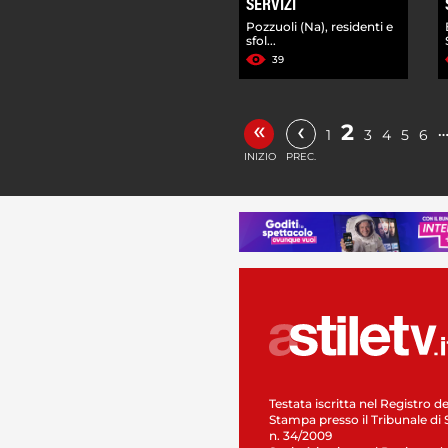
SERVIZI
Pozzuoli (Na), residenti e
sfol...
39
«
‹
2
1
3
4
5
6
INIZIO
PREC.
Testata iscritta nel Registro de
Stampa presso il Tribunale di 
n. 34/2009