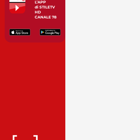
L’APP
di STILETV
HD
CANALE 78