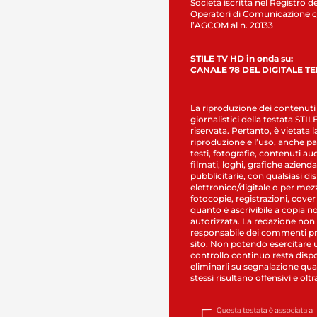
Società iscritta nel Registro de
Operatori di Comunicazione c
l’AGCOM al n. 20133
STILE TV HD in onda su:
CANALE 78 DEL DIGITALE T
La riproduzione dei contenuti
giornalistici della testata STI
riservata. Pertanto, è vietata l
riproduzione e l’uso, anche par
testi, fotografie, contenuti au
filmati, loghi, grafiche aziendal
pubblicitarie, con qualsiasi di
elettronico/digitale o per mez
fotocopie, registrazioni, cover
quanto è ascrivibile a copia n
autorizzata. La redazione non
responsabile dei commenti pr
sito. Non potendo esercitare 
controllo continuo resta dispo
eliminarli su segnalazione qual
stessi risultano offensivi e oltr