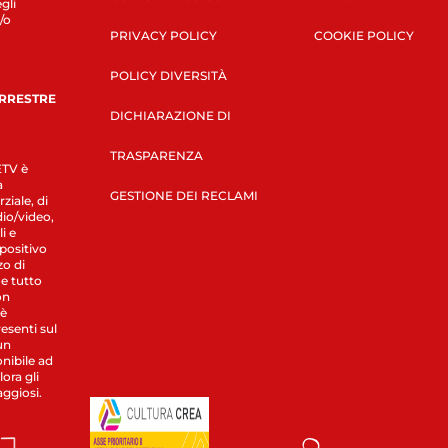
gli
/o
PRIVACY POLICY
COOKIE POLICY
POLICY DIVERSITÀ
ERRESTRE
DICHIARAZIONE DI
TRASPARENZA
LETV è
a
GESTIONE DEI RECLAMI
ziale, di
dio/video,
i e
spositivo
zo di
 e tutto
on
 è
esenti sul
un
nibile ad
ora gli
aggiosi.