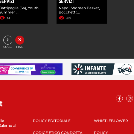
SERVIZI
SERVIZI
Battipaglia (Sa), Youth
Napoli Women Basket,
Summer ...
Bocchetti:...
51
216
»
›
…
SUCC.
FINE
lla
POLICY EDITORIALE
WHISTLEBLOWER
Salerno al
CODICE ETICO CONDOTTA
POLICY