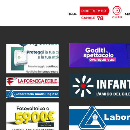
HOME
CR