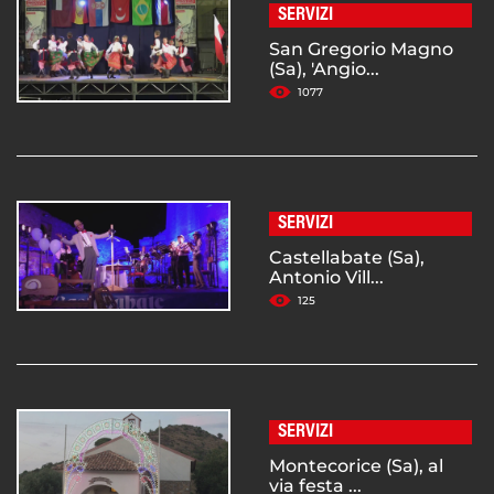
SERVIZI
San Gregorio Magno
(Sa), 'Angio...
1077
SERVIZI
Castellabate (Sa),
Antonio Vill...
125
SERVIZI
Montecorice (Sa), al
via festa ...