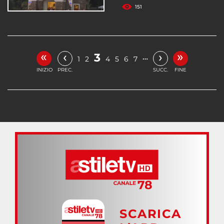
151
«
»
‹
›
3
…
1
2
4
5
6
7
INIZIO
PREC.
SUCC.
FINE
SCARICA