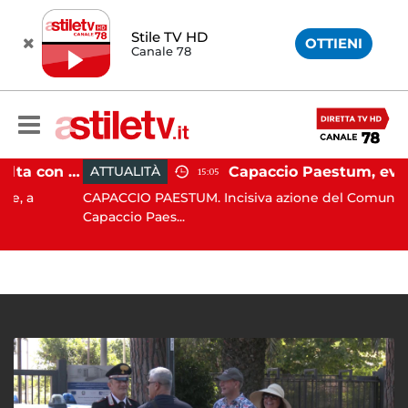
Stile TV HD
OTTIENI
Canale 78
Pontecagnano, si ribalta con l'auto alla rotatoria: giovane ferito
ATTUALITÀ
15:05
a
CAPACCIO PAESTUM. Incisiva azione del Comune di
Capaccio Paes...