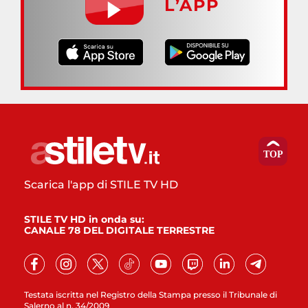
L’APP
Scarica l'app di STILE TV HD
STILE TV HD in onda su:
CANALE 78 DEL DIGITALE TERRESTRE
Testata iscritta nel Registro della Stampa presso il Tribunale di
Salerno al n. 34/2009