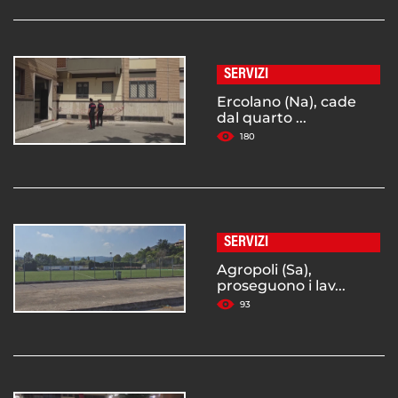
SERVIZI
Ercolano (Na), cade
dal quarto ...
180
SERVIZI
Agropoli (Sa),
proseguono i lav...
93