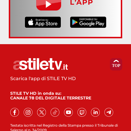
L’APP
Scarica l'app di STILE TV HD
STILE TV HD in onda su:
CANALE 78 DEL DIGITALE TERRESTRE
Testata iscritta nel Registro della Stampa presso il Tribunale di
Salerno al n. 34/2009