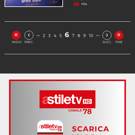
1114
«
»
‹
›
6
…
…
2
3
4
5
7
8
9
10
INIZIO
PREC.
SUCC.
FINE
SCARICA