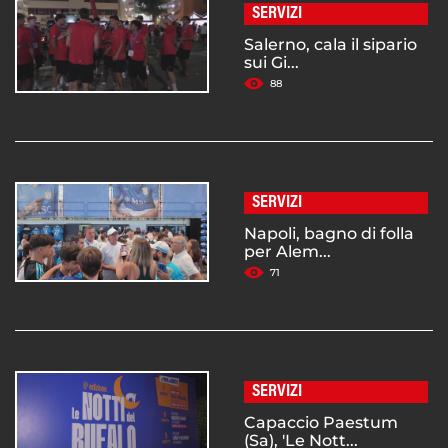
SERVIZI
Salerno, cala il sipario
sui Gi...
88
SERVIZI
Napoli, bagno di folla
per Alem...
71
SERVIZI
Capaccio Paestum
(Sa), 'Le Nott...