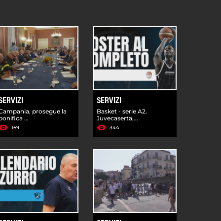
SERVIZI
SERVIZI
Campania, prosegue la
Basket - serie A2.
bonifica ...
Juvecaserta,...
169
344