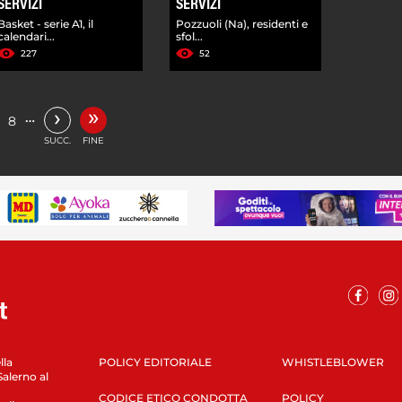
SERVIZI
SERVIZI
Basket - serie A1, il
Pozzuoli (Na), residenti e
calendari...
sfol...
227
52
»
›
…
8
SUCC.
FINE
lla
POLICY EDITORIALE
WHISTLEBLOWER
Salerno al
CODICE ETICO CONDOTTA
POLICY