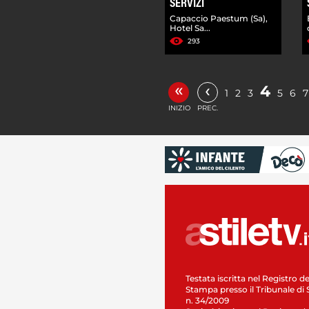
SERVIZI
Capaccio Paestum (Sa),
Hotel Sa...
293
«
‹
4
1
2
3
5
6
7
INIZIO
PREC.
Testata iscritta nel Registro de
Stampa presso il Tribunale di 
n. 34/2009