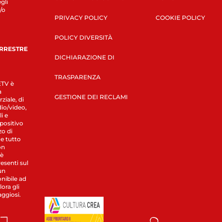
gli
/o
PRIVACY POLICY
COOKIE POLICY
POLICY DIVERSITÀ
ERRESTRE
DICHIARAZIONE DI
TRASPARENZA
LETV è
a
GESTIONE DEI RECLAMI
ziale, di
dio/video,
i e
spositivo
zo di
 e tutto
on
 è
esenti sul
un
nibile ad
ora gli
aggiosi.