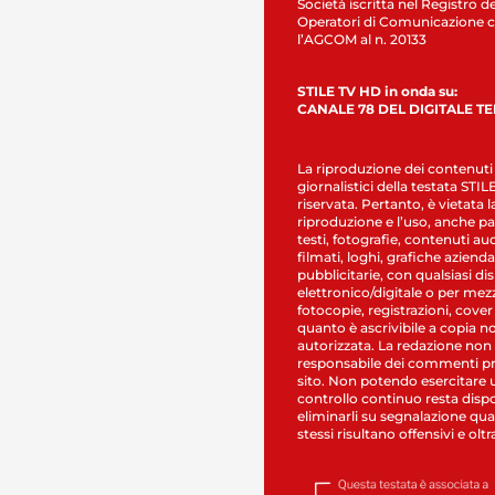
Società iscritta nel Registro de
Operatori di Comunicazione c
l’AGCOM al n. 20133
STILE TV HD in onda su:
CANALE 78 DEL DIGITALE T
La riproduzione dei contenuti
giornalistici della testata STI
riservata. Pertanto, è vietata l
riproduzione e l’uso, anche par
testi, fotografie, contenuti au
filmati, loghi, grafiche aziendal
pubblicitarie, con qualsiasi di
elettronico/digitale o per mez
fotocopie, registrazioni, cover
quanto è ascrivibile a copia n
autorizzata. La redazione non
responsabile dei commenti pr
sito. Non potendo esercitare 
controllo continuo resta dispo
eliminarli su segnalazione qual
stessi risultano offensivi e oltr