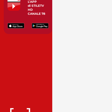
L’APP
di STILETV
HD
CANALE 78