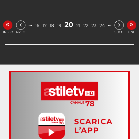
«
»
‹
›
20
…
…
16
17
18
19
21
22
23
24
INIZIO
PREC.
SUCC.
FINE
SCARICA
L’APP