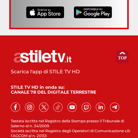
Scarica l'app di STILE TV HD
STILE TV HD in onda su:
CANALE 78 DEL DIGITALE TERRESTRE
Testata iscritta nel Registro della Stampa presso il Tribunale di
Salerno al n. 34/2009
Società iscritta nel Registro degli Operatori di Comunicazione c/o
l’AGCOM al n. 20133