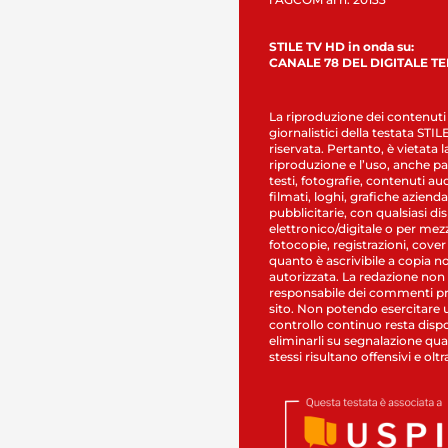
STILE TV HD in onda su:
CANALE 78 DEL DIGITALE T
La riproduzione dei contenuti
giornalistici della testata STI
riservata. Pertanto, è vietata l
riproduzione e l’uso, anche par
testi, fotografie, contenuti au
filmati, loghi, grafiche aziendal
pubblicitarie, con qualsiasi di
elettronico/digitale o per mez
fotocopie, registrazioni, cover
quanto è ascrivibile a copia n
autorizzata. La redazione non
responsabile dei commenti pr
sito. Non potendo esercitare 
controllo continuo resta dispo
eliminarli su segnalazione qual
stessi risultano offensivi e oltr