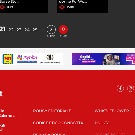
Borse Stu...
donne ForWo...
1619
1508
»
›
21
…
22
23
24
25
SUCC.
FINE
lla
POLICY EDITORIALE
WHISTLEBLOWER
Salerno al
CODICE ETICO CONDOTTA
POLICY
gli
/o
PRIVACY POLICY
COOKIE POLICY