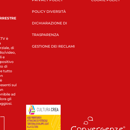
POLICY DIVERSITÀ
ERRESTRE
DICHIARAZIONE DI
TRASPARENZA
LETV è
a
GESTIONE DEI RECLAMI
ziale, di
dio/video,
i e
spositivo
zo di
 e tutto
on
 è
esenti sul
un
nibile ad
ora gli
aggiosi.