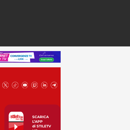
SCARICA
L’APP
di STILETV