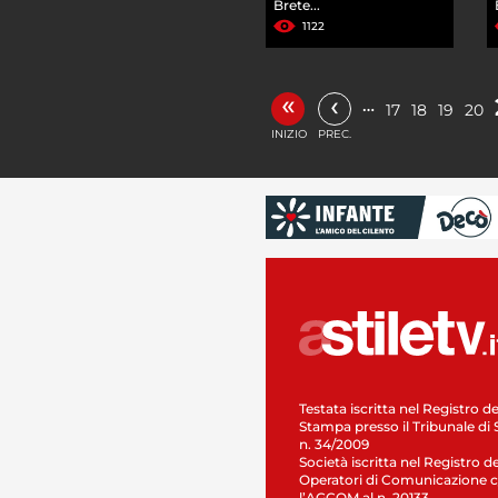
Brete...
1122
«
‹
…
17
18
19
20
INIZIO
PREC.
Testata iscritta nel Registro de
Stampa presso il Tribunale di 
n. 34/2009
Società iscritta nel Registro de
Operatori di Comunicazione c
l’AGCOM al n. 20133