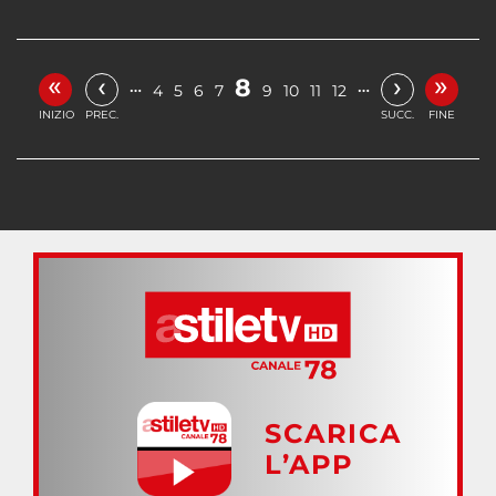
«
»
‹
›
8
…
…
4
5
6
7
9
10
11
12
INIZIO
PREC.
SUCC.
FINE
SCARICA
L’APP