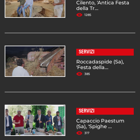
Cilento, 'Antica Festa
della Tr...
1285
SERVIZI
Roccadaspide (Sa),
'Festa della...
385
SERVIZI
Capaccio Paestum
(Sa), 'Spighe ...
317