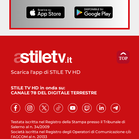
Scarica l'app di STILE TV HD
STILE TV HD in onda su:
CANALE 78 DEL DIGITALE TERRESTRE
Testata iscritta nel Registro della Stampa presso il Tribunale di
Salerno al n. 34/2009
Società iscritta nel Registro degli Operatori di Comunicazione c/o
l’AGCOM al n. 20133