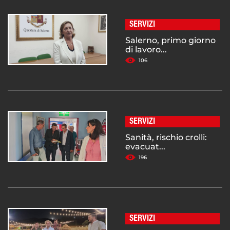
SERVIZI
Salerno, primo giorno
di lavoro...
106
SERVIZI
Sanità, rischio crolli:
evacuat...
196
SERVIZI