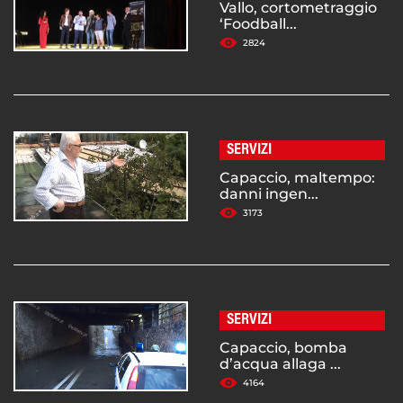
Vallo, cortometraggio
‘Foodball...
2824
SERVIZI
Capaccio, maltempo:
danni ingen...
3173
SERVIZI
Capaccio, bomba
d’acqua allaga ...
4164