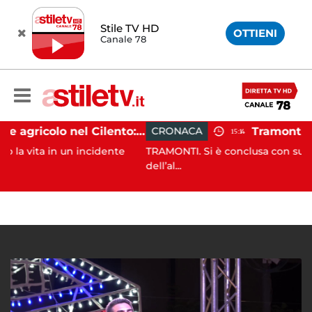
Stile TV HD
OTTIENI
Canale 78
Incidente agricolo nel Cilento: trattore si ribalta, muore 71enne
CRONACA
15:14
 un incidente
TRAMONTI. Si è conclusa con successo, alle p
dell’al...