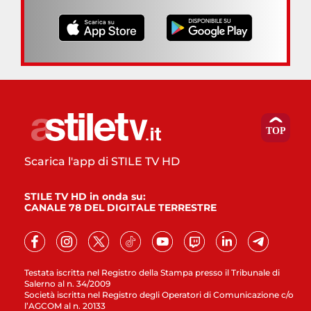
Scarica l'app di STILE TV HD
STILE TV HD in onda su:
CANALE 78 DEL DIGITALE TERRESTRE
Testata iscritta nel Registro della Stampa presso il Tribunale di
Salerno al n. 34/2009
Società iscritta nel Registro degli Operatori di Comunicazione c/o
l’AGCOM al n. 20133