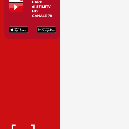
L’APP
di STILETV
HD
CANALE 78