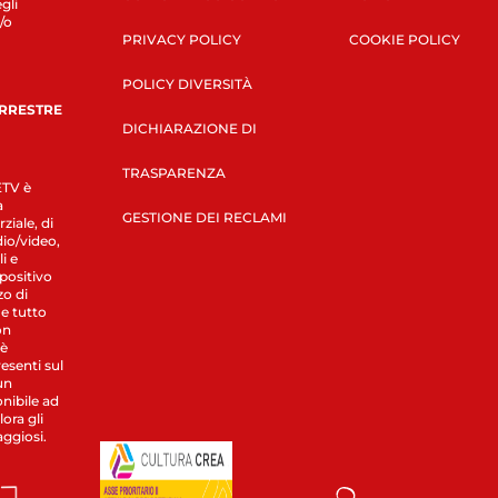
gli
/o
PRIVACY POLICY
COOKIE POLICY
POLICY DIVERSITÀ
ERRESTRE
DICHIARAZIONE DI
TRASPARENZA
LETV è
a
GESTIONE DEI RECLAMI
ziale, di
dio/video,
i e
spositivo
zo di
 e tutto
on
 è
esenti sul
un
nibile ad
ora gli
aggiosi.