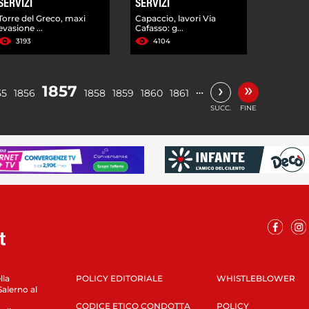
SERVIZI
SERVIZI
Torre del Greco, maxi
Capaccio, lavori Via
evasione ...
Cafasso: g...
3193
4104
»
›
1857
…
55
1856
1858
1859
1860
1861
SUCC.
FINE
lla
POLICY EDITORIALE
WHISTLEBLOWER
Salerno al
CODICE ETICO CONDOTTA
POLICY