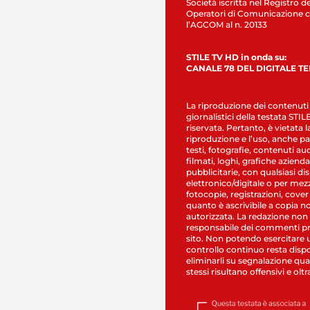
Società iscritta nel Registro de
Operatori di Comunicazione c
l’AGCOM al n. 20133
STILE TV HD in onda su:
CANALE 78 DEL DIGITALE T
La riproduzione dei contenuti
giornalistici della testata STI
riservata. Pertanto, è vietata l
riproduzione e l’uso, anche par
testi, fotografie, contenuti au
filmati, loghi, grafiche aziendal
pubblicitarie, con qualsiasi di
elettronico/digitale o per mez
fotocopie, registrazioni, cover
quanto è ascrivibile a copia n
autorizzata. La redazione non
responsabile dei commenti pr
sito. Non potendo esercitare 
controllo continuo resta dispo
eliminarli su segnalazione qual
stessi risultano offensivi e oltr