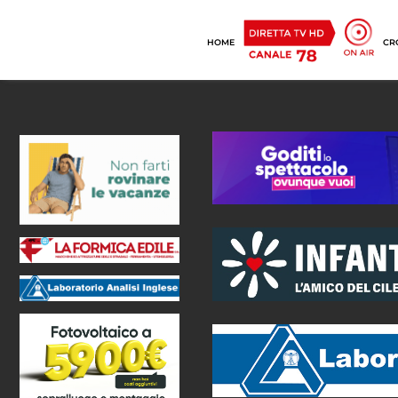
HOME
CR