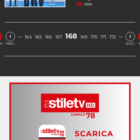
5526
‹
›
168
…
…
164
165
166
167
169
170
171
172
IO
PREC.
SUCC.
SCARICA