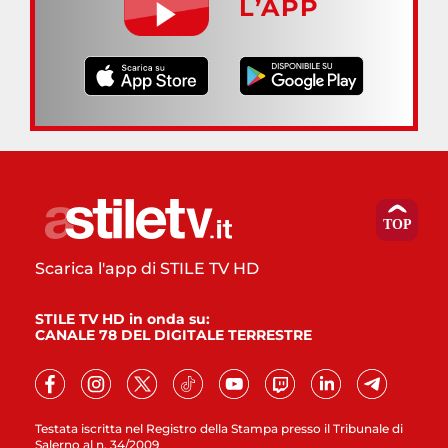
L’APP
Scarica l'app di STILE TV HD
STILE TV HD in onda su:
CANALE 78 DEL DIGITALE TERRESTRE
Testata iscritta nel Registro della Stampa presso il Tribunale di
Salerno al n. 34/2009