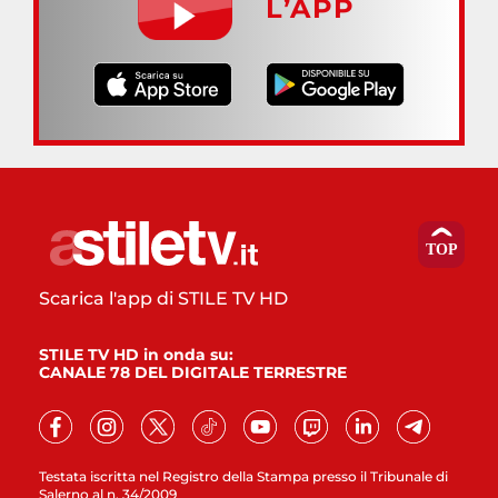
L’APP
Scarica l'app di STILE TV HD
STILE TV HD in onda su:
CANALE 78 DEL DIGITALE TERRESTRE
Testata iscritta nel Registro della Stampa presso il Tribunale di
Salerno al n. 34/2009