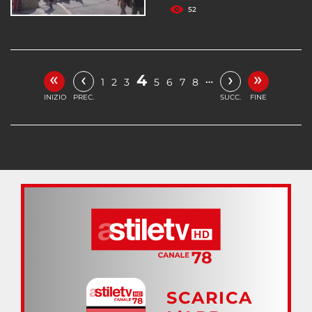
52
«
»
‹
›
4
…
1
2
3
5
6
7
8
INIZIO
PREC.
SUCC.
FINE
SCARICA