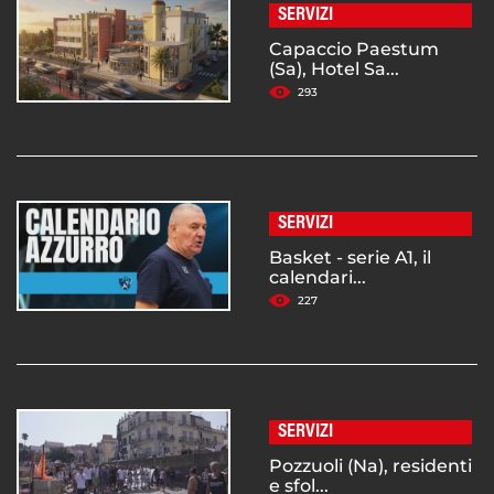
SERVIZI
Capaccio Paestum
(Sa), Hotel Sa...
293
SERVIZI
Basket - serie A1, il
calendari...
227
SERVIZI
Pozzuoli (Na), residenti
e sfol...