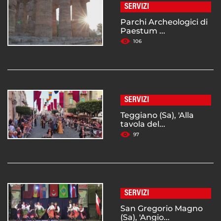
SERVIZI
Parchi Archeologici di
Paestum ...
106
SERVIZI
Teggiano (Sa), 'Alla
tavola del...
97
SERVIZI
San Gregorio Magno
(Sa), 'Angio...