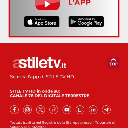
L’APP
Scarica l'app di STILE TV HD
STILE TV HD in onda su:
CANALE 78 DEL DIGITALE TERRESTRE
Testata iscritta nel Registro della Stampa presso il Tribunale di
Salerno al n. 34/2009