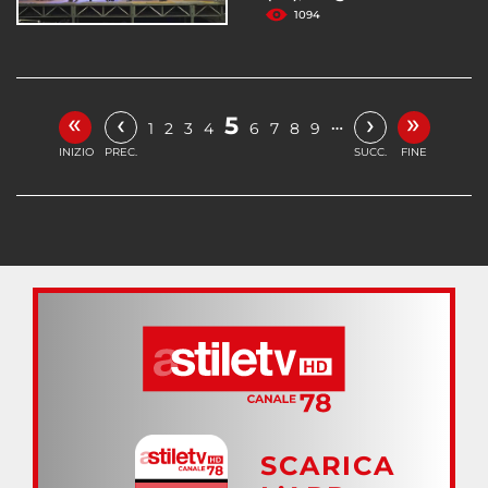
1094
«
»
‹
›
5
…
1
2
3
4
6
7
8
9
INIZIO
PREC.
SUCC.
FINE
SCARICA