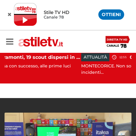
Stile TV HD
OTTIENI
Canale 78
Tramonti, 19 scout dispersi in montagna salvati dai vigili del fuoco
ATTUALITÀ
12:55
o, alle prime luci
MONTECORICE. Non solo danni alle azie
incidenti...