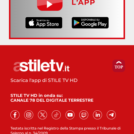
L’APP
Scarica l'app di STILE TV HD
STILE TV HD in onda su:
CANALE 78 DEL DIGITALE TERRESTRE
Testata iscritta nel Registro della Stampa presso il Tribunale di
Salerno al n. 34/2009