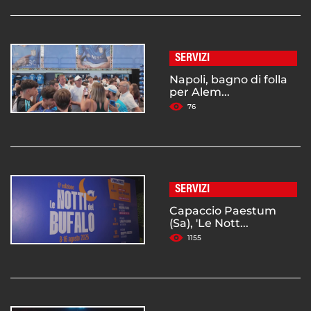
SERVIZI
Napoli, bagno di folla
per Alem...
76
SERVIZI
Capaccio Paestum
(Sa), 'Le Nott...
1155