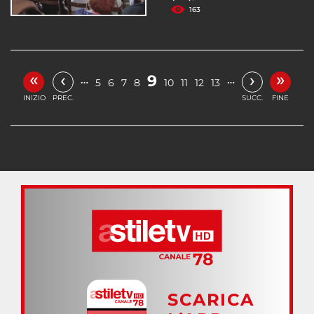
163
«
»
‹
›
9
…
…
5
6
7
8
10
11
12
13
INIZIO
PREC.
SUCC.
FINE
SCARICA