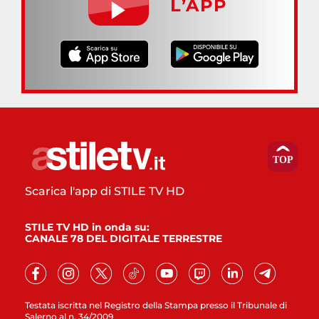
L’APP
Scarica l'app di STILE TV HD
STILE TV HD in onda su:
CANALE 78 DEL DIGITALE TERRESTRE
Testata iscritta nel Registro della Stampa presso il Tribunale di
Salerno al n. 34/2009