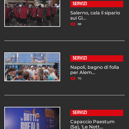
SERVIZI
Salerno, cala il sipario
sui Gi...
88
SERVIZI
Napoli, bagno di folla
per Alem...
70
SERVIZI
Capaccio Paestum
(Sa), 'Le Nott...