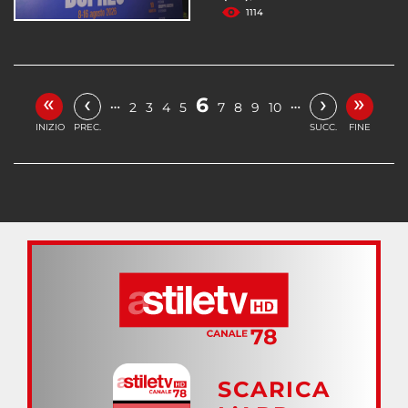
1114
«
»
‹
›
6
…
…
2
3
4
5
7
8
9
10
INIZIO
PREC.
SUCC.
FINE
SCARICA