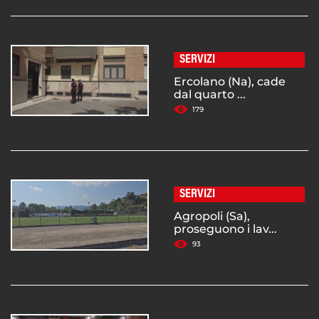
SERVIZI
Ercolano (Na), cade
dal quarto ...
179
SERVIZI
Agropoli (Sa),
proseguono i lav...
93