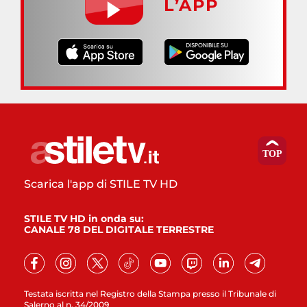
L’APP
Scarica l'app di STILE TV HD
STILE TV HD in onda su:
CANALE 78 DEL DIGITALE TERRESTRE
Testata iscritta nel Registro della Stampa presso il Tribunale di
Salerno al n. 34/2009