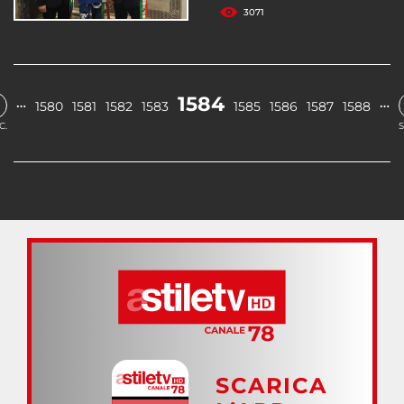
3071
1584
…
…
1580
1581
1582
1583
1585
1586
1587
1588
C.
S
SCARICA