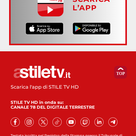
L’APP
Scarica l'app di STILE TV HD
STILE TV HD in onda su:
CANALE 78 DEL DIGITALE TERRESTRE
Testata iscritta nel Registro della Stampa presso il Tribunale di