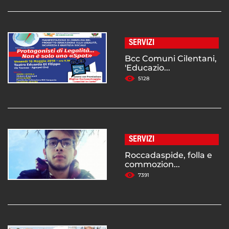
SERVIZI
Bcc Comuni Cilentani,
'Educazio...
5128
SERVIZI
Roccadaspide, folla e
commozion...
7391