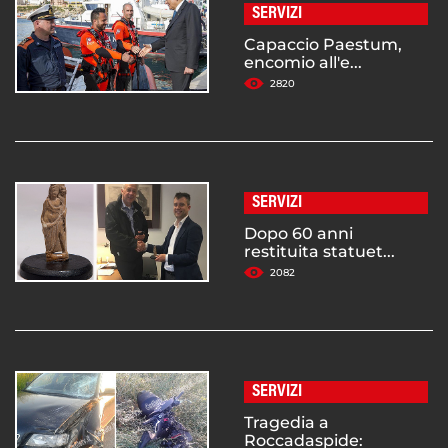
SERVIZI
Capaccio Paestum,
encomio all'e...
2820
SERVIZI
Dopo 60 anni
restituita statuet...
2082
SERVIZI
Tragedia a
Roccadaspide: