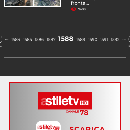
fronta...
7409
1588
…
…
1584
1585
1586
1587
1589
1590
1591
1592
C.
SCARICA