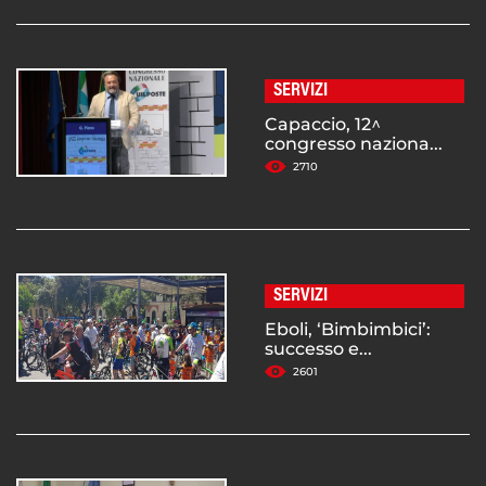
SERVIZI
Capaccio, 12^
congresso naziona...
2710
SERVIZI
Eboli, ‘Bimbimbici’:
successo e...
2601