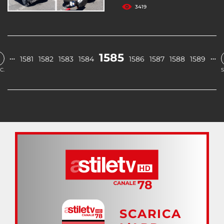
3419
1585
…
…
1581
1582
1583
1584
1586
1587
1588
1589
C.
S
SCARICA