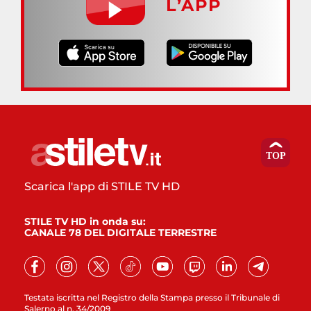
L’APP
Scarica l'app di STILE TV HD
STILE TV HD in onda su:
CANALE 78 DEL DIGITALE TERRESTRE
Testata iscritta nel Registro della Stampa presso il Tribunale di
Salerno al n. 34/2009