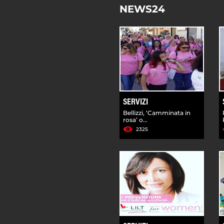
NEWS24
SERVIZI
Bellizzi, ‘Camminata in
rosa’ o...
2325