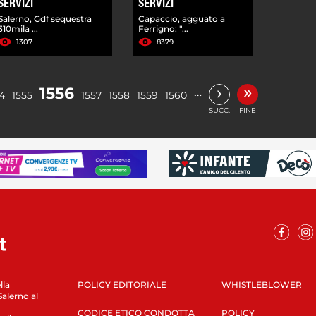
SERVIZI
SERVIZI
Salerno, Gdf sequestra
Capaccio, agguato a
310mila ...
Ferrigno: "...
1307
8379
»
›
1556
…
4
1555
1557
1558
1559
1560
SUCC.
FINE
lla
POLICY EDITORIALE
WHISTLEBLOWER
Salerno al
CODICE ETICO CONDOTTA
POLICY