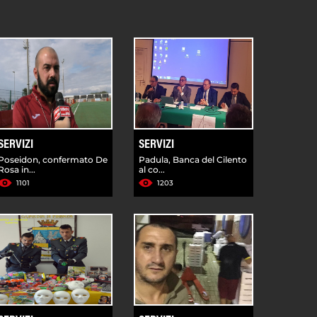
SERVIZI
SERVIZI
Poseidon, confermato De
Padula, Banca del Cilento
Rosa in...
al co...
1101
1203