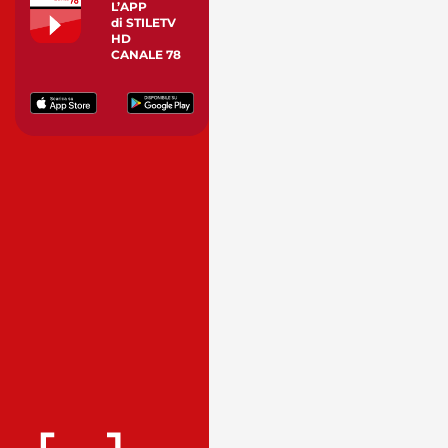
L’APP
di STILETV
HD
CANALE 78