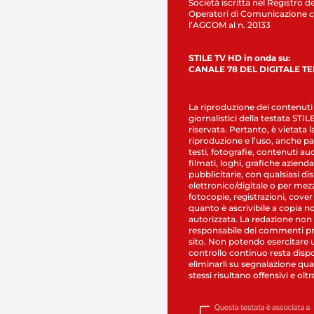
Società iscritta nel Registro de
Operatori di Comunicazione c
l’AGCOM al n. 20133
STILE TV HD in onda su:
CANALE 78 DEL DIGITALE T
La riproduzione dei contenuti
giornalistici della testata STI
riservata. Pertanto, è vietata l
riproduzione e l’uso, anche par
testi, fotografie, contenuti au
filmati, loghi, grafiche aziendal
pubblicitarie, con qualsiasi di
elettronico/digitale o per mez
fotocopie, registrazioni, cover
quanto è ascrivibile a copia n
autorizzata. La redazione non
responsabile dei commenti pr
sito. Non potendo esercitare 
controllo continuo resta dispo
eliminarli su segnalazione qual
stessi risultano offensivi e oltr