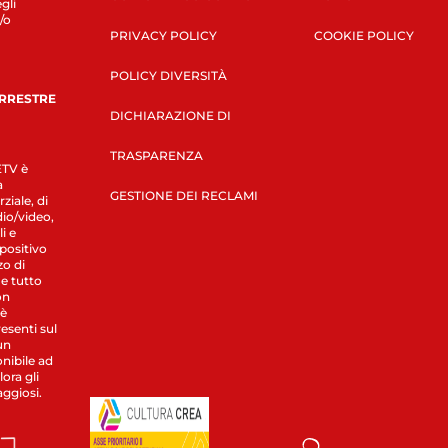
gli
/o
PRIVACY POLICY
COOKIE POLICY
POLICY DIVERSITÀ
ERRESTRE
DICHIARAZIONE DI
TRASPARENZA
LETV è
a
GESTIONE DEI RECLAMI
ziale, di
dio/video,
i e
spositivo
zo di
 e tutto
on
 è
esenti sul
un
nibile ad
ora gli
aggiosi.