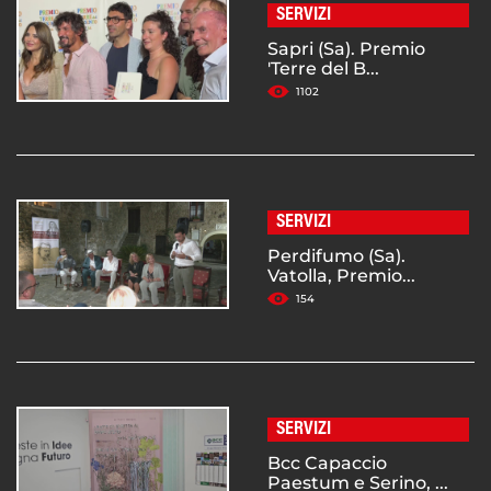
SERVIZI
Sapri (Sa). Premio
'Terre del B...
1102
SERVIZI
Perdifumo (Sa).
Vatolla, Premio...
154
SERVIZI
Bcc Capaccio
Paestum e Serino, ...