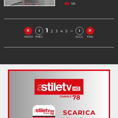
125
«
»
‹
›
1
…
2
3
4
5
INIZIO
PREC.
SUCC.
FINE
SCARICA