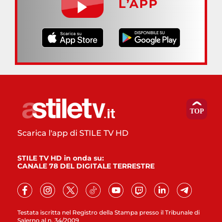
L’APP
Scarica l'app di STILE TV HD
STILE TV HD in onda su:
CANALE 78 DEL DIGITALE TERRESTRE
Testata iscritta nel Registro della Stampa presso il Tribunale di
Salerno al n. 34/2009