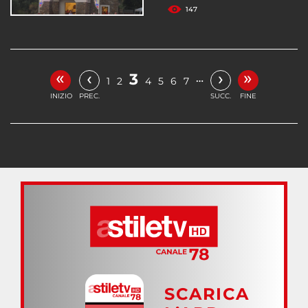
147
«
»
‹
›
3
…
1
2
4
5
6
7
INIZIO
PREC.
SUCC.
FINE
SCARICA