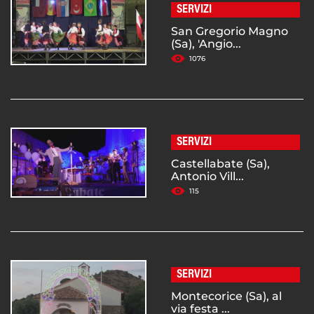
SERVIZI
San Gregorio Magno
(Sa), 'Angio...
1076
SERVIZI
Castellabate (Sa),
Antonio Vill...
115
SERVIZI
Montecorice (Sa), al
via festa ...