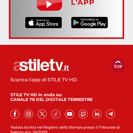
L’APP
Scarica l'app di STILE TV HD
STILE TV HD in onda su:
CANALE 78 DEL DIGITALE TERRESTRE
Testata iscritta nel Registro della Stampa presso il Tribunale di
Salerno al n. 34/2009