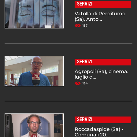
SERVIZI
Vatolla di Perdifumo
(Sa), Anto...
137
SERVIZI
Agropoli (Sa), cinema:
luglio d...
134
SERVIZI
Roccadaspide (Sa) -
Comunali 20...