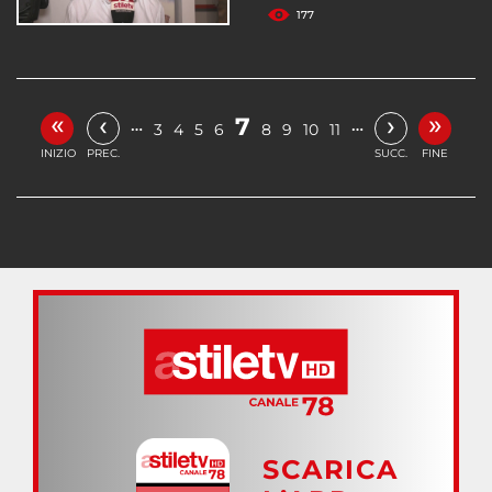
177
«
»
‹
›
7
…
…
3
4
5
6
8
9
10
11
INIZIO
PREC.
SUCC.
FINE
SCARICA