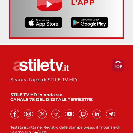
L’APP
Scarica l'app di STILE TV HD
STILE TV HD in onda su:
CANALE 78 DEL DIGITALE TERRESTRE
Testata iscritta nel Registro della Stampa presso il Tribunale di
Salerno al n. 34/2009