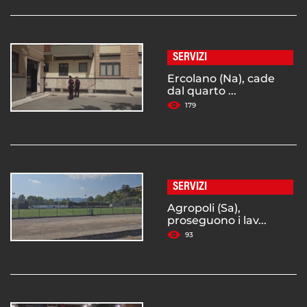
SERVIZI
Ercolano (Na), cade
dal quarto ...
179
SERVIZI
Agropoli (Sa),
proseguono i lav...
93