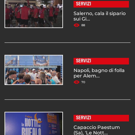
SERVIZI
Salerno, cala il sipario
sui Gi...
88
SERVIZI
Napoli, bagno di folla
per Alem...
70
SERVIZI
Capaccio Paestum
(Sa), 'Le Nott...