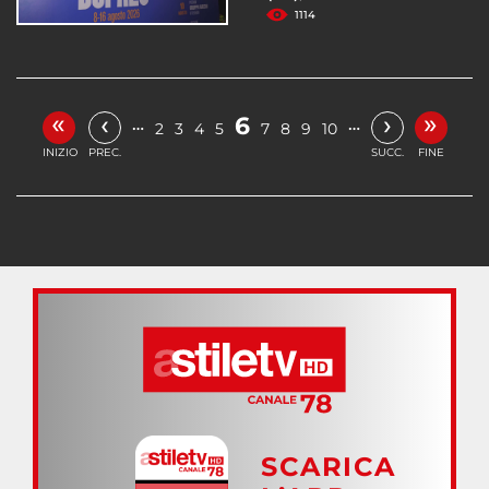
1114
«
»
‹
›
6
…
…
2
3
4
5
7
8
9
10
INIZIO
PREC.
SUCC.
FINE
SCARICA