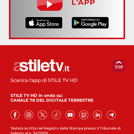
L’APP
Scarica l'app di STILE TV HD
STILE TV HD in onda su:
CANALE 78 DEL DIGITALE TERRESTRE
Testata iscritta nel Registro della Stampa presso il Tribunale di
Salerno al n. 34/2009