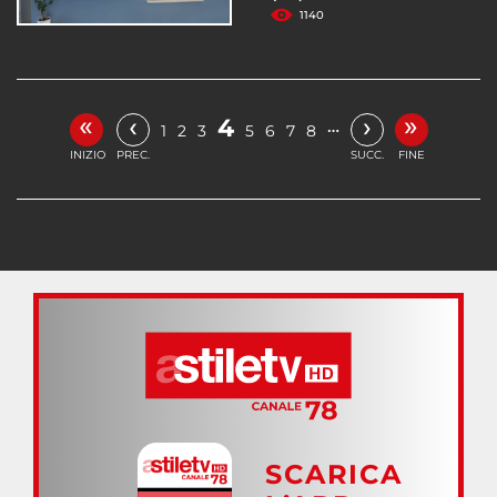
1140
«
»
‹
›
4
…
1
2
3
5
6
7
8
INIZIO
PREC.
SUCC.
FINE
SCARICA