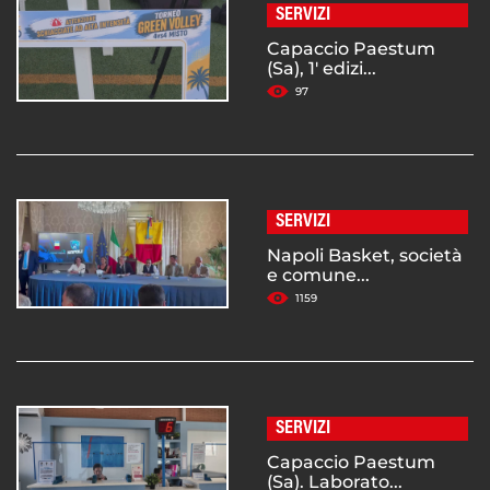
SERVIZI
Capaccio Paestum
(Sa), 1' edizi...
97
SERVIZI
Napoli Basket, società
e comune...
1159
SERVIZI
Capaccio Paestum
(Sa). Laborato...