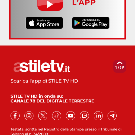
L’APP
Scarica l'app di STILE TV HD
STILE TV HD in onda su:
CANALE 78 DEL DIGITALE TERRESTRE
Testata iscritta nel Registro della Stampa presso il Tribunale di
Salerno al n. 34/2009