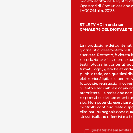
Società iscritta nel Registro de
Operatori di Comunicazione c
l’AGCOM al n. 20133
STILE TV HD in onda su:
CANALE 78 DEL DIGITALE T
La riproduzione dei contenuti
giornalistici della testata STI
riservata. Pertanto, è vietata l
riproduzione e l’uso, anche par
testi, fotografie, contenuti au
filmati, loghi, grafiche aziendal
pubblicitarie, con qualsiasi di
elettronico/digitale o per mez
fotocopie, registrazioni, cover
quanto è ascrivibile a copia n
autorizzata. La redazione non
responsabile dei commenti pr
sito. Non potendo esercitare 
controllo continuo resta dispo
eliminarli su segnalazione qual
stessi risultano offensivi e oltr