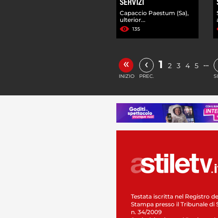
SERVIZI
Capaccio Paestum (Sa),
ulterior...
135
«
‹
1
…
2
3
4
5
INIZIO
PREC.
S
Testata iscritta nel Registro de
Stampa presso il Tribunale di 
n. 34/2009