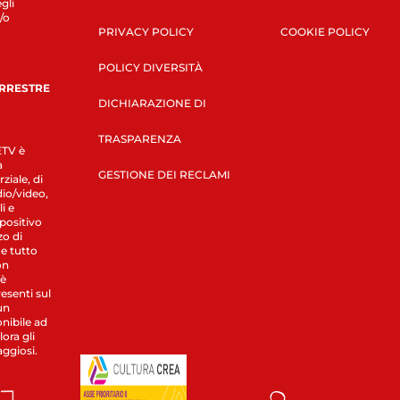
gli
/o
PRIVACY POLICY
COOKIE POLICY
POLICY DIVERSITÀ
ERRESTRE
DICHIARAZIONE DI
TRASPARENZA
LETV è
a
GESTIONE DEI RECLAMI
ziale, di
dio/video,
i e
spositivo
zo di
 e tutto
on
 è
esenti sul
un
nibile ad
ora gli
aggiosi.