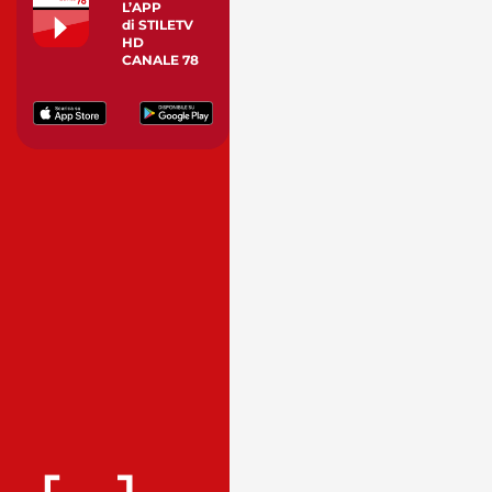
L’APP
di STILETV
HD
CANALE 78