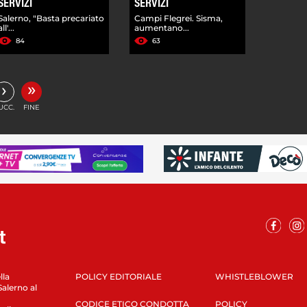
SERVIZI
SERVIZI
Salerno, "Basta precariato
Campi Flegrei. Sisma,
all'...
aumentano...
84
63
»
›
UCC.
FINE
lla
POLICY EDITORIALE
WHISTLEBLOWER
Salerno al
CODICE ETICO CONDOTTA
POLICY