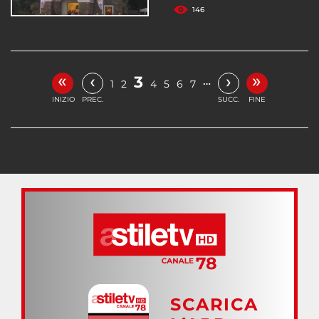
146
«
»
‹
›
3
…
1
2
4
5
6
7
INIZIO
PREC.
SUCC.
FINE
SCARICA