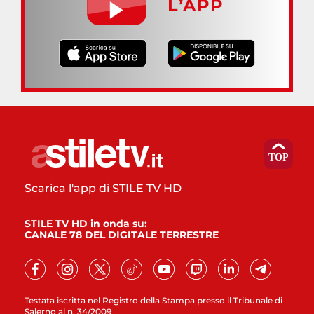
L’APP
Scarica l'app di STILE TV HD
STILE TV HD in onda su:
CANALE 78 DEL DIGITALE TERRESTRE
Testata iscritta nel Registro della Stampa presso il Tribunale di
Salerno al n. 34/2009