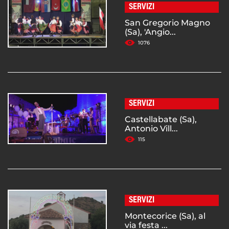
SERVIZI
San Gregorio Magno
(Sa), 'Angio...
1076
SERVIZI
Castellabate (Sa),
Antonio Vill...
115
SERVIZI
Montecorice (Sa), al
via festa ...