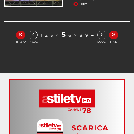
1107
«
»
‹
›
5
…
1
2
3
4
6
7
8
9
INIZIO
PREC.
SUCC.
FINE
SCARICA