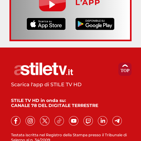
L’APP
Scarica l'app di STILE TV HD
STILE TV HD in onda su:
CANALE 78 DEL DIGITALE TERRESTRE
Testata iscritta nel Registro della Stampa presso il Tribunale di
Salerno al n. 34/2009