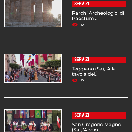
SERVIZI
Parchi Archeologici di
Paestum ...
110
SERVIZI
Teggiano (Sa), 'Alla
tavola del...
110
SERVIZI
San Gregorio Magno
(Sa), 'Angio...