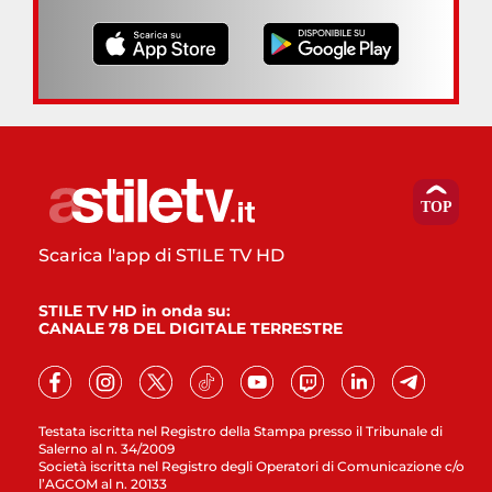
Scarica l'app di STILE TV HD
STILE TV HD in onda su:
CANALE 78 DEL DIGITALE TERRESTRE
Testata iscritta nel Registro della Stampa presso il Tribunale di
Salerno al n. 34/2009
Società iscritta nel Registro degli Operatori di Comunicazione c/o
l’AGCOM al n. 20133