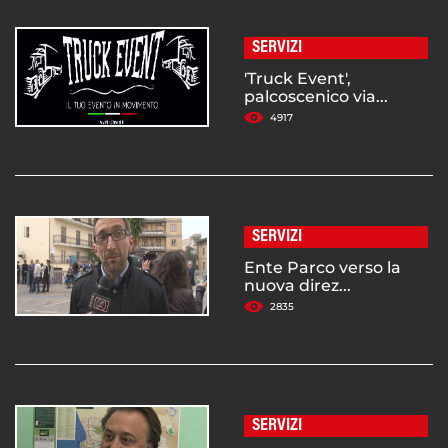
SERVIZI
'Truck Event',
palcoscenico via...
4917
SERVIZI
Ente Parco verso la
nuova direz...
2835
SERVIZI