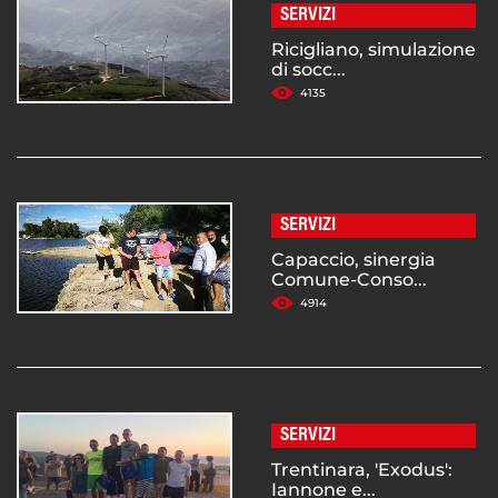
SERVIZI
Ricigliano, simulazione
di socc...
4135
SERVIZI
Capaccio, sinergia
Comune-Conso...
4914
SERVIZI
Trentinara, 'Exodus':
Iannone e...