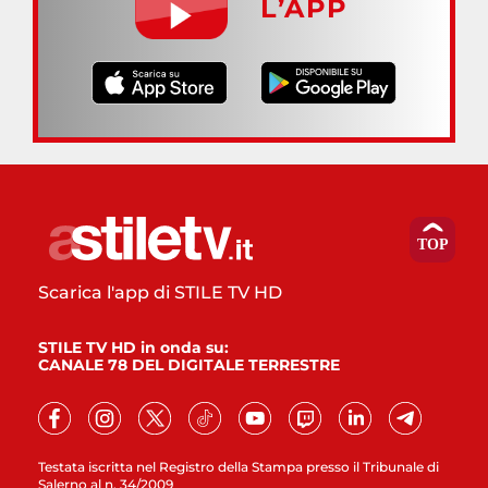
L’APP
Scarica l'app di STILE TV HD
STILE TV HD in onda su:
CANALE 78 DEL DIGITALE TERRESTRE
Testata iscritta nel Registro della Stampa presso il Tribunale di
Salerno al n. 34/2009