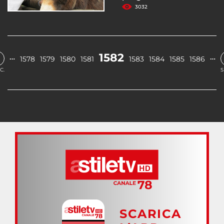
3032
1582
…
…
1578
1579
1580
1581
1583
1584
1585
1586
C.
S
SCARICA