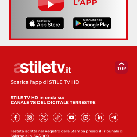
L’APP
Scarica l'app di STILE TV HD
STILE TV HD in onda su:
CANALE 78 DEL DIGITALE TERRESTRE
Testata iscritta nel Registro della Stampa presso il Tribunale di
Salerno al n. 34/2009