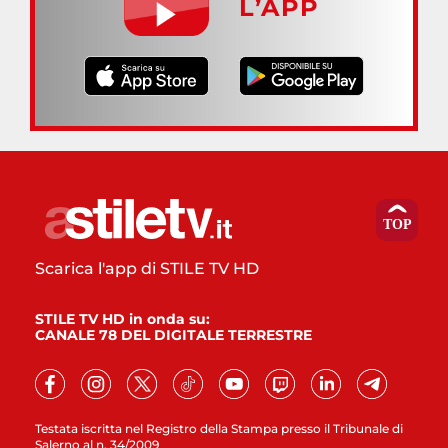
L’APP
Scarica l'app di STILE TV HD
STILE TV HD in onda su:
CANALE 78 DEL DIGITALE TERRESTRE
Testata iscritta nel Registro della Stampa presso il Tribunale di
Salerno al n. 34/2009