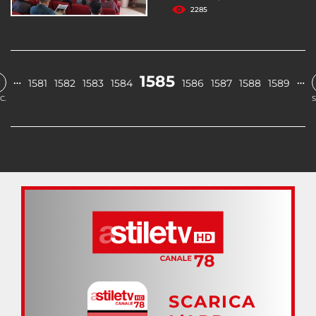
2285
1585
…
…
1581
1582
1583
1584
1586
1587
1588
1589
C.
S
SCARICA