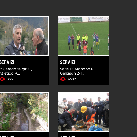
SERVIZI
SERVIZI
I° Categoria gir. G,
Serie D, Monopoli-
Atletico P...
Gelbison 2-1...
3665
4502