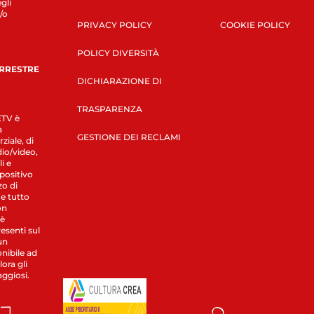
gli
/o
PRIVACY POLICY
COOKIE POLICY
POLICY DIVERSITÀ
ERRESTRE
DICHIARAZIONE DI
TRASPARENZA
LETV è
a
GESTIONE DEI RECLAMI
ziale, di
dio/video,
i e
spositivo
zo di
 e tutto
on
 è
esenti sul
un
nibile ad
ora gli
aggiosi.