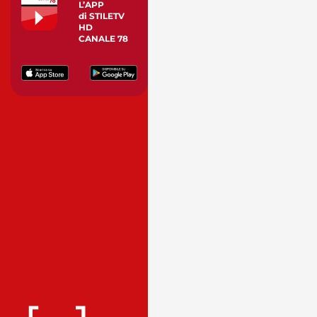
L’APP
di STILETV
HD
CANALE 78