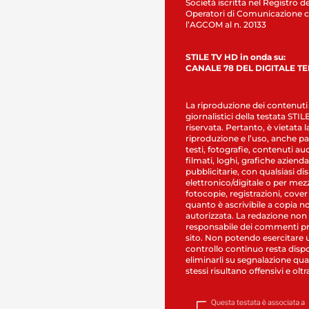
Società iscritta nel Registro de
Operatori di Comunicazione c
l’AGCOM al n. 20133
STILE TV HD in onda su:
CANALE 78 DEL DIGITALE T
La riproduzione dei contenuti
giornalistici della testata STI
riservata. Pertanto, è vietata l
riproduzione e l’uso, anche par
testi, fotografie, contenuti au
filmati, loghi, grafiche aziendal
pubblicitarie, con qualsiasi di
elettronico/digitale o per mez
fotocopie, registrazioni, cover
quanto è ascrivibile a copia n
autorizzata. La redazione non
responsabile dei commenti pr
sito. Non potendo esercitare 
controllo continuo resta dispo
eliminarli su segnalazione qual
stessi risultano offensivi e oltr