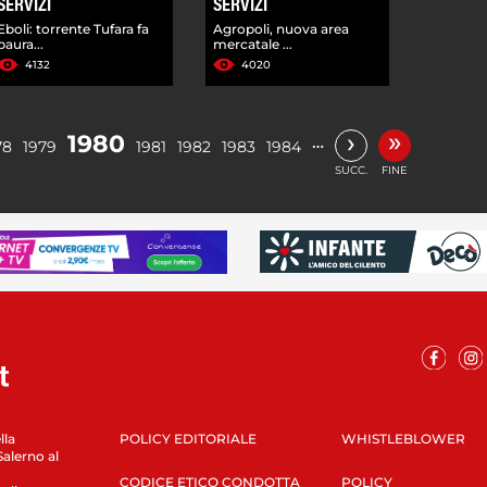
SERVIZI
SERVIZI
Eboli: torrente Tufara fa
Agropoli, nuova area
paura...
mercatale ...
4132
4020
»
›
1980
…
78
1979
1981
1982
1983
1984
SUCC.
FINE
lla
POLICY EDITORIALE
WHISTLEBLOWER
Salerno al
CODICE ETICO CONDOTTA
POLICY