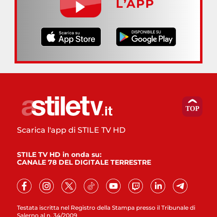
L’APP
Scarica l'app di STILE TV HD
STILE TV HD in onda su:
CANALE 78 DEL DIGITALE TERRESTRE
Testata iscritta nel Registro della Stampa presso il Tribunale di
Salerno al n. 34/2009