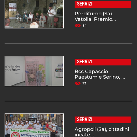
SERVIZI
Perdifumo (Sa).
Vatolla, Premio...
84
SERVIZI
Bcc Capaccio
Paestum e Serino, ...
73
SERVIZI
Agropoli (Sa), cittadini
incate...