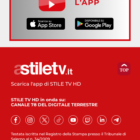
L’APP
Scarica l'app di STILE TV HD
STILE TV HD in onda su:
CANALE 78 DEL DIGITALE TERRESTRE
Testata iscritta nel Registro della Stampa presso il Tribunale di
Salerno al n. 34/2009