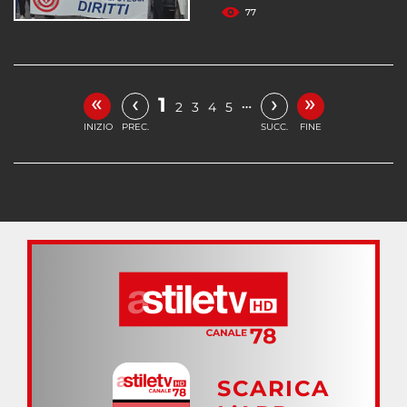
77
«
»
‹
›
1
…
2
3
4
5
INIZIO
PREC.
SUCC.
FINE
SCARICA