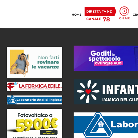
HOME
CR