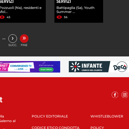
SERVIZI
SERVIZI
Pozzuoli (Na), residenti e
Battipaglia (Sa), Youth
sfol...
Summer ...
45
56
»
›
…
SUCC.
FINE
lla
POLICY EDITORIALE
WHISTLEBLOWER
Salerno al
CODICE ETICO CONDOTTA
POLICY