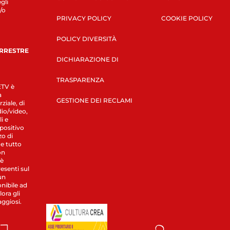
gli
/o
PRIVACY POLICY
COOKIE POLICY
POLICY DIVERSITÀ
ERRESTRE
DICHIARAZIONE DI
TRASPARENZA
LETV è
a
GESTIONE DEI RECLAMI
ziale, di
dio/video,
i e
spositivo
zo di
 e tutto
on
 è
esenti sul
un
nibile ad
ora gli
aggiosi.