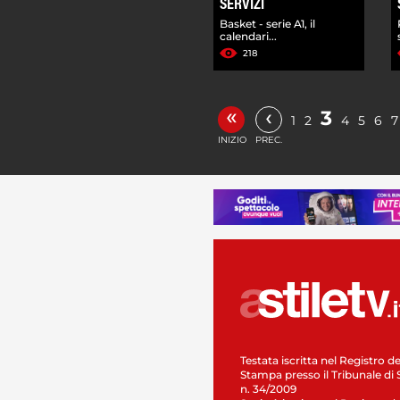
SERVIZI
Basket - serie A1, il
calendari...
218
«
‹
3
1
2
4
5
6
7
INIZIO
PREC.
Testata iscritta nel Registro de
Stampa presso il Tribunale di 
n. 34/2009