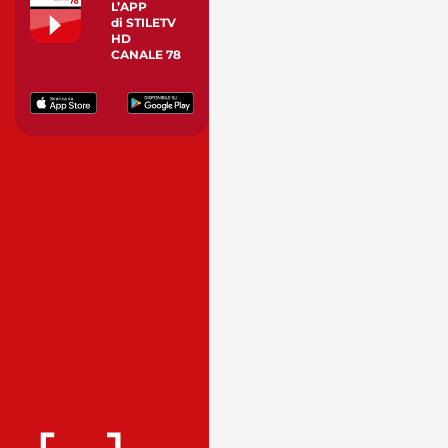
L’APP
di STILETV
HD
CANALE 78