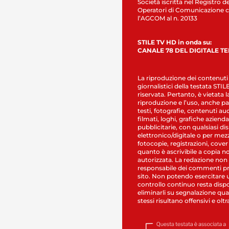
Società iscritta nel Registro de
Operatori di Comunicazione c
l’AGCOM al n. 20133
STILE TV HD in onda su:
CANALE 78 DEL DIGITALE T
La riproduzione dei contenuti
giornalistici della testata STI
riservata. Pertanto, è vietata l
riproduzione e l’uso, anche par
testi, fotografie, contenuti au
filmati, loghi, grafiche aziendal
pubblicitarie, con qualsiasi di
elettronico/digitale o per mez
fotocopie, registrazioni, cover
quanto è ascrivibile a copia n
autorizzata. La redazione non
responsabile dei commenti pr
sito. Non potendo esercitare 
controllo continuo resta dispo
eliminarli su segnalazione qual
stessi risultano offensivi e oltr