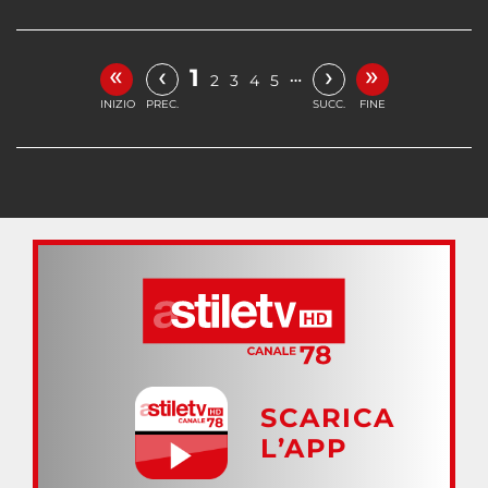
«
»
‹
›
1
…
2
3
4
5
INIZIO
PREC.
SUCC.
FINE
SCARICA
L’APP