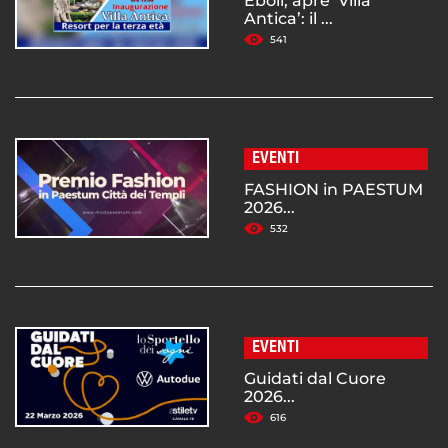
Eboli, apre ‘Villa
Antica’: il ...
541
EVENTI
FASHION in PAESTUM
2026...
532
EVENTI
Guidati dal Cuore
2026...
616