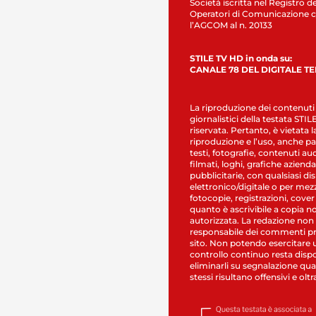
Società iscritta nel Registro de
Operatori di Comunicazione c
l’AGCOM al n. 20133
STILE TV HD in onda su:
CANALE 78 DEL DIGITALE T
La riproduzione dei contenuti
giornalistici della testata STI
riservata. Pertanto, è vietata l
riproduzione e l’uso, anche par
testi, fotografie, contenuti au
filmati, loghi, grafiche aziendal
pubblicitarie, con qualsiasi di
elettronico/digitale o per mez
fotocopie, registrazioni, cover
quanto è ascrivibile a copia n
autorizzata. La redazione non
responsabile dei commenti pr
sito. Non potendo esercitare 
controllo continuo resta dispo
eliminarli su segnalazione qual
stessi risultano offensivi e oltr