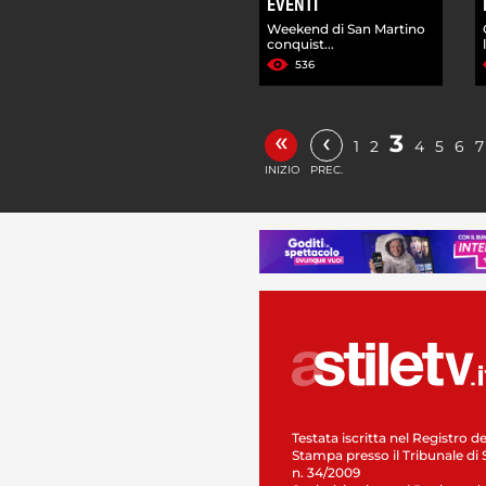
EVENTI
Weekend di San Martino
conquist...
536
«
‹
3
1
2
4
5
6
7
INIZIO
PREC.
Testata iscritta nel Registro de
Stampa presso il Tribunale di 
n. 34/2009