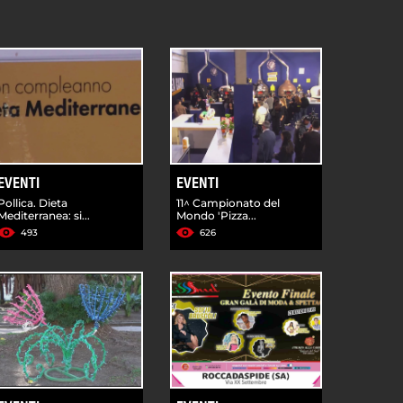
EVENTI
EVENTI
Pollica. Dieta
11^ Campionato del
Mediterranea: si...
Mondo 'Pizza...
493
626