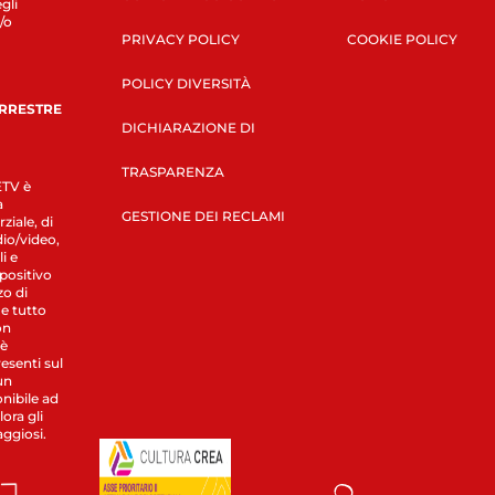
gli
/o
PRIVACY POLICY
COOKIE POLICY
POLICY DIVERSITÀ
ERRESTRE
DICHIARAZIONE DI
TRASPARENZA
LETV è
a
GESTIONE DEI RECLAMI
ziale, di
dio/video,
i e
spositivo
zo di
 e tutto
on
 è
esenti sul
un
nibile ad
ora gli
aggiosi.