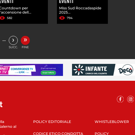
EVENTI
EVENTI
Countdown per
Miss Sud Roccadaspide
l'accensione dell...
2025...
582
794
»
›
…
SUCC.
FINE
lla
POLICY EDITORIALE
WHISTLEBLOWER
Salerno al
CODICE ETICO CONDOTTA
POLICY