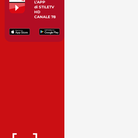
L’APP
di STILETV
HD
CANALE 78