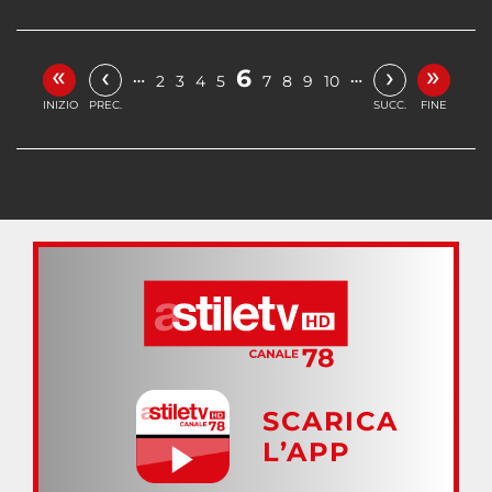
«
»
‹
›
6
…
…
2
3
4
5
7
8
9
10
INIZIO
PREC.
SUCC.
FINE
SCARICA
L’APP