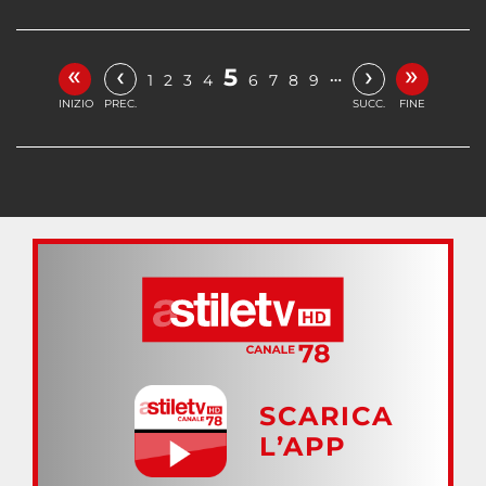
«
»
‹
›
5
…
1
2
3
4
6
7
8
9
INIZIO
PREC.
SUCC.
FINE
SCARICA
L’APP