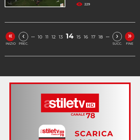
229
«
»
‹
›
14
…
…
10
11
12
13
15
16
17
18
INIZIO
PREC.
SUCC.
FINE
SCARICA