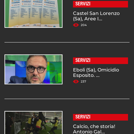
SERVIZI
Castel San Lorenzo
(Sa), Aree I...
204
SERVIZI
Eboli (Sa), Omicidio
Esposito. ...
237
SERVIZI
Calcio, che storia!
Antonio Gal...