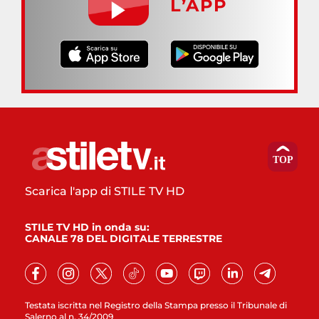
L’APP
Scarica l'app di STILE TV HD
STILE TV HD in onda su:
CANALE 78 DEL DIGITALE TERRESTRE
Testata iscritta nel Registro della Stampa presso il Tribunale di
Salerno al n. 34/2009