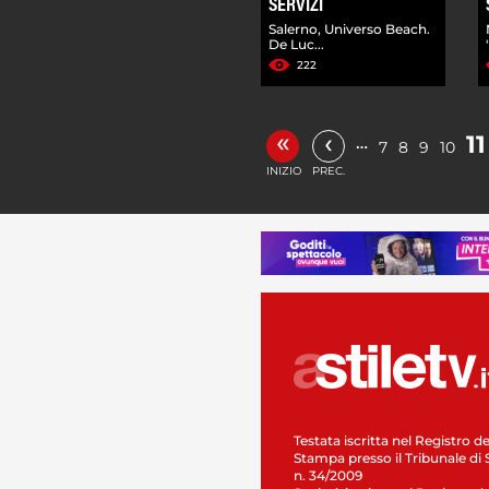
SERVIZI
Salerno, Universo Beach.
De Luc...
222
«
‹
11
…
7
8
9
10
INIZIO
PREC.
Testata iscritta nel Registro de
Stampa presso il Tribunale di 
n. 34/2009