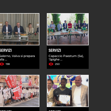
SERVIZI
SERVIZI
Salerno, Valva si prepara
Capaccio Paestum (Sa),
alla ...
'Spighe ...
198
250