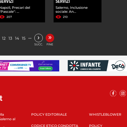
SERVIZI
SERVIZI
Napoli, Precari del
Salerno, Inclusione
"Pascale": ...
sociale: An...
207
210
»
›
…
12
13
14
15
SUCC.
FINE
lla
POLICY EDITORIALE
WHISTLEBLOWER
Salerno al
CODICE ETICO CONDOTTA
POLICY