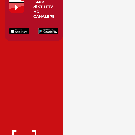
L’APP
di STILETV
HD
CANALE 78