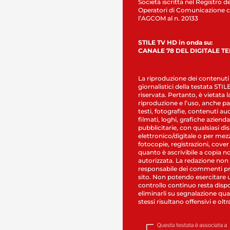
Società iscritta nel Registro de
Operatori di Comunicazione c
l’AGCOM al n. 20133
STILE TV HD in onda su:
CANALE 78 DEL DIGITALE T
La riproduzione dei contenuti
giornalistici della testata STI
riservata. Pertanto, è vietata l
riproduzione e l’uso, anche par
testi, fotografie, contenuti au
filmati, loghi, grafiche aziendal
pubblicitarie, con qualsiasi di
elettronico/digitale o per mez
fotocopie, registrazioni, cover
quanto è ascrivibile a copia n
autorizzata. La redazione non
responsabile dei commenti pr
sito. Non potendo esercitare 
controllo continuo resta dispo
eliminarli su segnalazione qual
stessi risultano offensivi e oltr