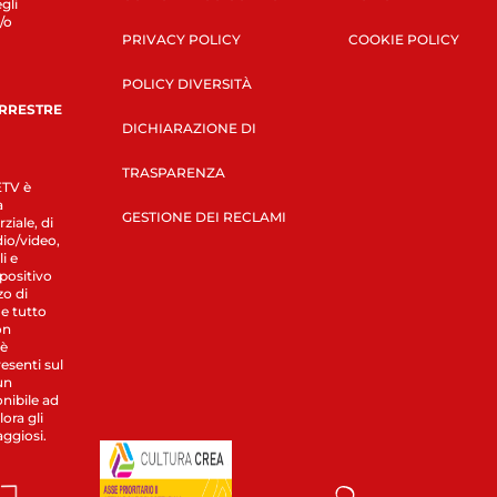
gli
/o
PRIVACY POLICY
COOKIE POLICY
POLICY DIVERSITÀ
ERRESTRE
DICHIARAZIONE DI
TRASPARENZA
LETV è
a
GESTIONE DEI RECLAMI
ziale, di
dio/video,
i e
spositivo
zo di
 e tutto
on
 è
esenti sul
un
nibile ad
ora gli
aggiosi.