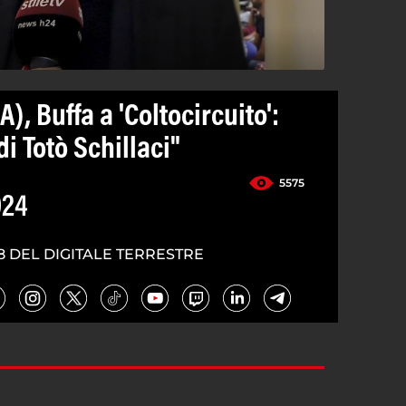
), Buffa a 'Coltocircuito':
di Totò Schillaci"
5575
024
8 DEL DIGITALE TERRESTRE