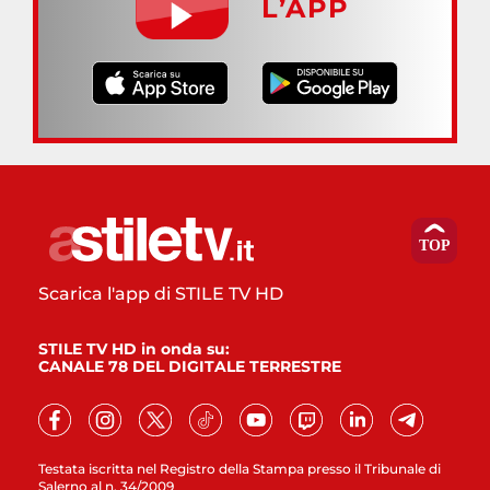
L’APP
Scarica l'app di STILE TV HD
STILE TV HD in onda su:
CANALE 78 DEL DIGITALE TERRESTRE
Testata iscritta nel Registro della Stampa presso il Tribunale di
Salerno al n. 34/2009