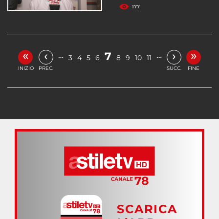
177
«
»
‹
›
7
…
…
3
4
5
6
8
9
10
11
INIZIO
PREC.
SUCC.
FINE
SCARICA