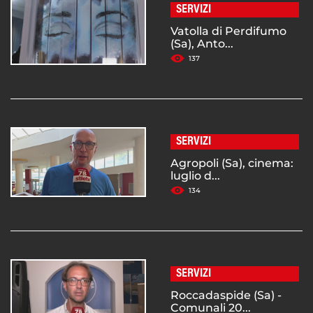
SERVIZI
Vatolla di Perdifumo
(Sa), Anto...
137
SERVIZI
Agropoli (Sa), cinema:
luglio d...
134
SERVIZI
Roccadaspide (Sa) -
Comunali 20...